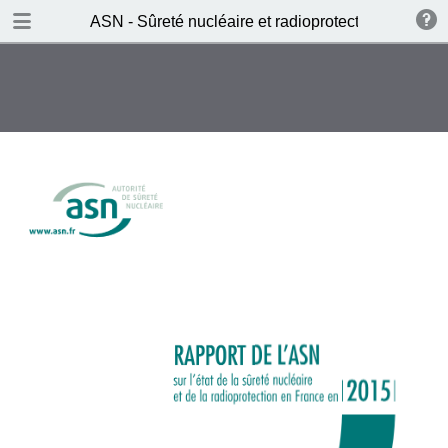
DOWNLOAD
ASN - Sûreté nucléaire et radioprotection en Fran
Rapport complet de l'ASN 2015.pdf
16.1 MB
TABLE OF CONTENTS
Éditorial du collège
L’ASN : ses missions, ses chiffres-
clés, son organisation
L’année 2015
Les éléments marquants
La loi relative à la transition
énergétique pour la croissance
verte