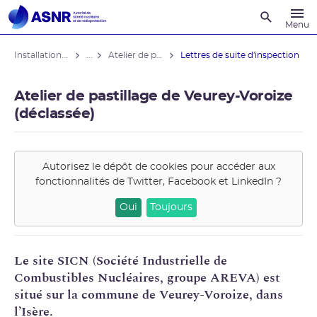
Recherche
Menu
Installations nucléaires
...
Atelier de pastillage de Veurey-Voroize (déclassée)
Lettres de suite d'inspection
Atelier de pastillage de Veurey-Voroize
(déclassée)
Autorisez le dépôt de cookies pour accéder aux
fonctionnalités de
Twitter, Facebook et LinkedIn
?
Oui
Toujours
Le site
SICN
(Société Industrielle de
Combustibles Nucléaires, groupe
AREVA
) est
situé sur la commune de Veurey-Voroize, dans
l’Isère.