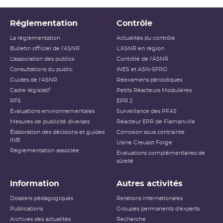
Réglementation
Contrôle
La réglementation
Actualités du contrôle
Bulletin officiel de l'ASNR
L'ASNR en région
L’association des publics
Contrôle de l'ASNR
Consultations du public
INES et ASN-SFRO
Guides de l'ASNR
Réexamens périodiques
Cadre législatif
Petits Réacteurs Modulaires
RFS
EPR 2
Évaluations environnementales
Surveillance des PFAS
Mesures de publicité diverses
Réacteur EPR de Flamanville
Élaboration des décisions et guides
Corrosion sous contrainte
INB
Usine Creusot Forge
Réglementation associée
Évaluations complémentaires de
sûreté
Information
Autres activités
Dossiers pédagogiques
Relations internationales
Publications
Groupes permanents d'experts
Archives des actualités
Recherche