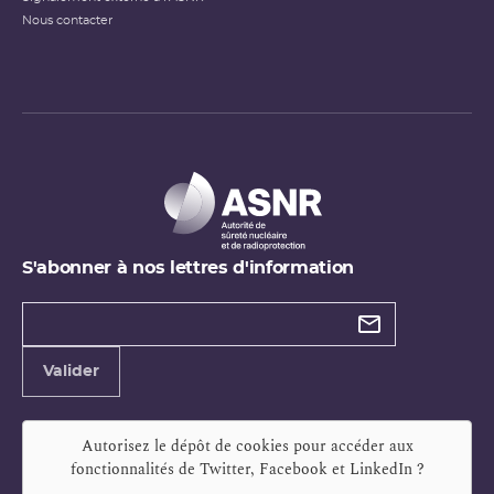
Nous contacter
S'abonner à nos lettres d'information
Types de
newsletter
Adresse
Valider
e-
mail
Autorisez le dépôt de cookies pour accéder aux
fonctionnalités de
Twitter, Facebook et LinkedIn
?