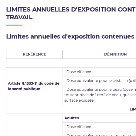
LIMITES ANNUELLES D'EXPOSITION CONT
TRAVAIL
Limites annuelles d'exposition contenues d
RÉFÉRENCE
DÉFINITION
• Dose efficace
• Dose équivalente pour le cristallin (œil
Article R.1333-11 du code de
la santé publique
• Dose équivalente pour la peau (dose
toute surface de 1 cm2 de peau, quelle q
surface exposée)
LI
Adultes
• Dose efficace
• Dose équivalente pour les mains, les a