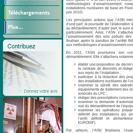
méthodologies d’assainissement com
installations nucléaires de base en Fran
juin 2010).
Les principales actions que l’ASN mè
d’une part, la poursuite de l’élaboration 
au démantèlement, d’autre part, le suivi d
particulièrement. Ainsi, l’ASN s’attach
l’assainissement des sols pollués des
finaliser, après la parution de l’arrêté IN
aux méthodologies d’assainissement com
En 2011, l’ASN poursuivra son cont
démantèlement. Elle s’attachera notamme
établir une proposition de décret
la centrale de Brennilis et rédige
aux rejets de l’installation ;
participer à la rédaction des p
des installations nucléaires de l
examiner la sûreté des opérat
équipements de traitement des solu
associés du LPC ;
rédiger des prescriptions concerna
examiner la demande d’autorisat
vue du démantèlement de l’équipe
examiner les opérations prépara
définitif des installations qui 
l’arrêt définitif et démant
EURODIF).
Par ailleurs, l’ASN finalisera l’e