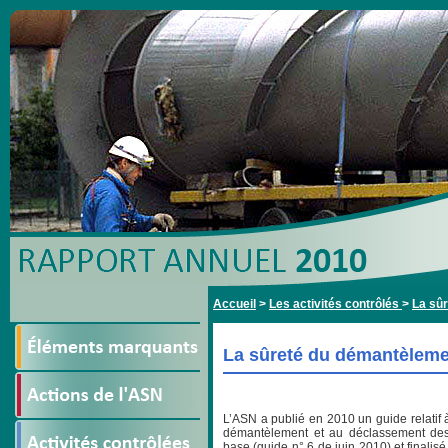
Accueil
>
Les activités contrôlés
>
La sûr
La sûreté du démantèlemen
L’ASN a publié en 2010 un guide relatif à l
démantèlement et au déclassement des 
base (guide n° 6 de juin 2010) et finalisé 