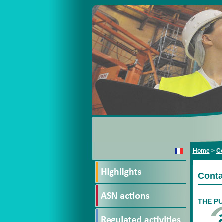
Home
>
Co
Conta
THE P