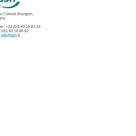
du Colonel Bourgoin,
ris
E
e : +33 (0)1 40 19 87 23
 (0)1 40 19 86 92
:
info@asn.fr