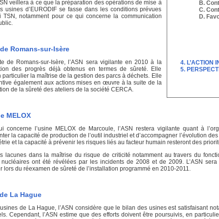
ASN veillera à ce que la préparation des opérations de mise à
Cont
des usines d’EURODIF se fasse dans les conditions prévues
Cont
oi TSN, notamment pour ce qui concerne la communication
Favo
ublic.
e de Romans-sur-Isère
ite de Romans-sur-Isère, l’ASN sera vigilante en 2010 à la
L’ACTION
tion des progrès déjà obtenus en termes de sûreté. Elle
PERSPECT
 particulier la maîtrise de la gestion des parcs à déchets. Elle
entive également aux actions mises en œuvre à la suite de la
ion de la sûreté des ateliers de la société CERCA.
ne MELOX
i concerne l’usine MELOX de Marcoule, l’ASN restera vigilante quant à l’or
er la capacité de production de l’outil industriel et d’accompagner l’évolution des
trie et la capacité à prévenir les risques liés au facteur humain ­resteront des priori
es lacunes dans la maîtrise du risque de criticité notamment au travers du fonc
 nucléaires ont été révélées par les incidents de 2008 et de 2009. L’ASN sera 
er lors du réexamen de sûreté de l’installation programmé en 2010-2011.
 de La Hague
 usines de La Hague, l’ASN considère que le bilan des usines est satisfaisant no
ls. Cependant, l’ASN estime que des efforts doivent être poursuivis, en particul