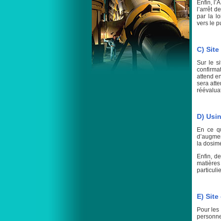
Enfin, l’
l’arrêt 
par la l
vers le p
C) Sit
Sur le s
confirma
attend en
sera att
réévaluat
D) Usi
En ce qu
d’augment
la dosimé
Enfin, d
matières
particuli
E) Site
Pour les
personne