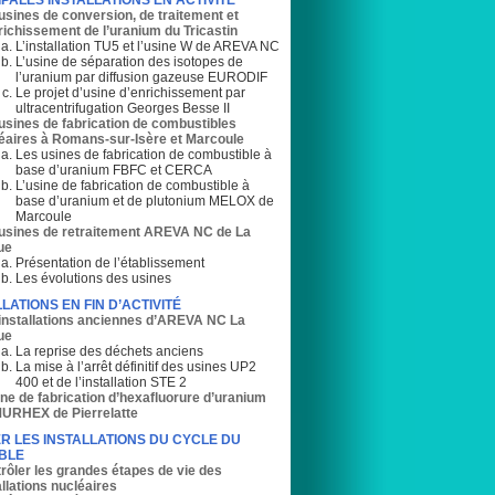
IPALES INSTALLATIONS EN ACTIVITÉ
usines de conversion, de traitement et
richissement de l’uranium du Tricastin
L’installation TU5 et l’usine W de AREVA NC
L’usine de séparation des isotopes de
l’uranium par diffusion gazeuse EURODIF
Le projet d’usine d’enrichissement par
ultracentrifugation Georges Besse II
usines de fabrication de combustibles
éaires à Romans-sur-Isère et Marcoule
Les usines de fabrication de combustible à
base d’uranium FBFC et CERCA
L’usine de fabrication de combustible à
base d’uranium et de plutonium MELOX de
Marcoule
usines de retraitement AREVA NC de La
ue
Présentation de l’établissement
Les évolutions des usines
LATIONS EN FIN D’ACTIVITÉ
installations anciennes d’AREVA NC La
ue
La reprise des déchets anciens
La mise à l’arrêt définitif des usines UP2
400 et de l’installation STE 2
ine de fabrication d’hexafluorure d’uranium
RHEX de Pierrelatte
 LES INSTALLATIONS DU CYCLE DU
BLE
rôler les grandes étapes de vie des
allations nucléaires