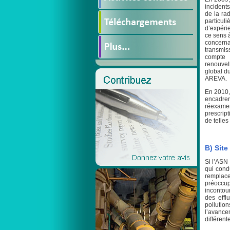
incident
de la ra
particu
d’expéri
ce sens 
concerna
transmis
compte
renouvel
global d
AREVA.
En 2010,
encadrer
réexamen
prescript
de telles
B) Site
Si l’ASN
qui condu
remplace
préoccu
incontou
des effl
pollutio
l’avanc
différente