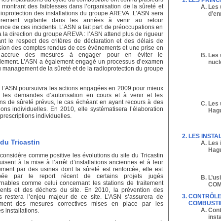
LES PRINC
s montrant des faiblesses dans l’organisation de la sûreté et
Les 
dioprotection des installations du groupe AREVA. L’ASN sera
d’en
lièrement vigilante dans les années à venir au retour
ence de ces incidents. L’ASN a fait part de préoccupations en
à la direction du groupe AREVA : l’ASN attend plus de rigueur
nt le respect des critères de déclaration et des délais de
sion des comptes rendus de ces événements et une prise en
 accrue des mesures à engager pour en éviter le
Les 
lement. L’ASN a également engagé un processus d’examen
nucl
u management de la sûreté et de la radioprotection du groupe
 l’ASN poursuivra les actions engagées en 2009 pour mieux
 les demandes d’autorisation en cours et à venir et les
s de sûreté prévus, le cas échéant en ayant recours à des
Les 
ions individuelles. En 2010, elle systématisera l’élaboration
Hag
 prescriptions individuelles.
LES INSTAL
 du Tricastin
Les 
Hag
 considère comme positive les évolutions du site du Tricastin
isent à la mise à l’arrêt d’installations anciennes et à leur
ment par des usines dont la sûreté est renforcée, elle est
pée par le report récent de certains projets jugés
L’us
rnables comme celui concernant les stations de traitement
COMU
uents et des déchets du site. En 2010, la prévention des
CONTRÔLER
ns restera l’enjeu majeur de ce site. L’ASN s’assurera de
COMBUSTI
ement des mesures correctives mises en place par les
Cont
s installations.
inst