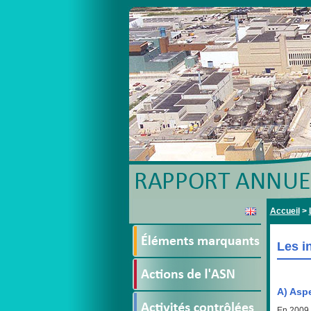
Accueil
>
Les i
A) Asp
En 2009, 