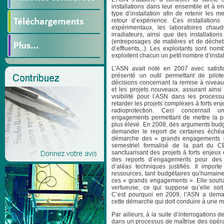
installations dans leur ensemble et à e
type d’installation afin de retenir les me
retour d’expérience. Ces installation
expérimentaux, les laboratoires chaud
irradiateurs, ainsi que des installatio
(entreposages de matières et de déchets,
d’effluents...). Les exploitants sont no
exploitent chacun un petit nombre d’instal
L’ASN avait noté en 2007 avec satisfa
présenté un outil permettant de pilot
décisions concernant la remise à niveau
et les projets nouveaux, assurant ainsi
visibilité pour l’ASN dans les process
retarder les projets complexes à forts enj
radioprotection. Ceci concernait 
engagements permettant de mettre la pri
plus élevé. En 2008, des arguments budg
demander le report de certaines éché
démarche des « grands engagements », 
semestriel formalisé de la part du C
sanctuarisant des projets à forts enjeux 
des reports d’engagements pour des 
d’aléas techniques justifiés. Il impo
ressources, tant budgétaires qu’humaine
ces « grands engagements ». Elle souha
vertueuse, ce qui suppose qu’elle soi
C’est pourquoi en 2009, l’ASN a dem
cette démarche qui doit conduire à une me
Par ailleurs, à la suite d’interrogations 
dans un processus de maîtrise des opérat