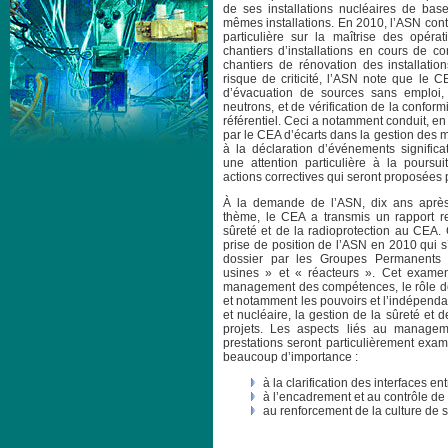
de ses installations nucléaires de base
mêmes installations. En 2010, l’ASN cont
particulière sur la maîtrise des opérat
chantiers d’installations en cours de co
chantiers de rénovation des installatio
risque de criticité, l’ASN note que le 
d’évacuation de sources sans emploi
neutrons, et de vérification de la conformi
référentiel. Ceci a notamment conduit, e
par le CEA d’écarts dans la gestion des ma
à la déclaration d’événements significa
une attention particulière à la pours
actions correctives qui seront proposées 
À la demande de l’ASN, dix ans après
thème, le CEA a transmis un rapport r
sûreté et de la radioprotection au CEA. 
prise de position de l’ASN en 2010 qui 
dossier par les Groupes Permanents d
usines » et « réacteurs ». Cet exame
management des compétences, le rôle de
et notamment les pouvoirs et l’indépenda
et nucléaire, la gestion de la sûreté et d
projets. Les aspects liés au managem
prestations seront particulièrement exam
beaucoup d’importance :
à la clarification des interfaces en
à l’encadrement et au contrôle de 
au renforcement de la culture de s