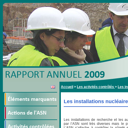
Accueil
>
Les activités contrôlés
>
Les in
Les installations nucléaire
Les installations de recherche et les au
par l’ASN sont très diverses mais le pl
L’ASN s’attache à contrôler la sûreté e