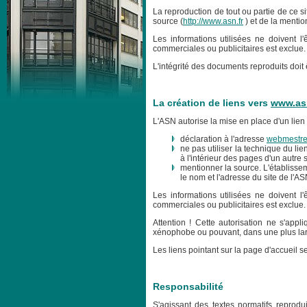
La reproduction de tout ou partie de ce si
source (
http://www.asn.fr
) et de la mentio
Les informations utilisées ne doivent l'
commerciales ou publicitaires est exclue.
L'intégrité des documents reproduits doit 
La création de liens vers
www.asn
L'ASN autorise la mise en place d'un lien 
déclaration à l'adresse
webmestre
ne pas utiliser la technique du lie
à l'intérieur des pages d'un autre 
mentionner la source. L'établissem
le nom et l'adresse du site de l'AS
Les informations utilisées ne doivent l'
commerciales ou publicitaires est exclue.
Attention ! Cette autorisation ne s'app
xénophobe ou pouvant, dans une plus larg
Les liens pointant sur la page d'accueil se
Responsabilité
S'agissant des textes normatifs reprodui