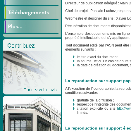
Directeur de publication délégué : Alain 
Chef de projet : Pascale Luchez, respons
Webmestre et designer du site : Xavier 
Récupération de documents disponibles sur
L'ensemble des documents mis en ligne su
propriété intellectuelle qui s'y appliquent.
Tout document édité par l'ASN peut être 
éléments suivants :
le titre exact du document ;
la source : ASN. En cas de doute s
la date de création du document, o
La reproduction sur support pap
A l'exception de l'iconographie, la reprod
conditions suivantes :
gratuité de la diffusion ;
respect de l'intégrité des document
citation explicite du site
http://ww
limités.
La reproduction sur support éle