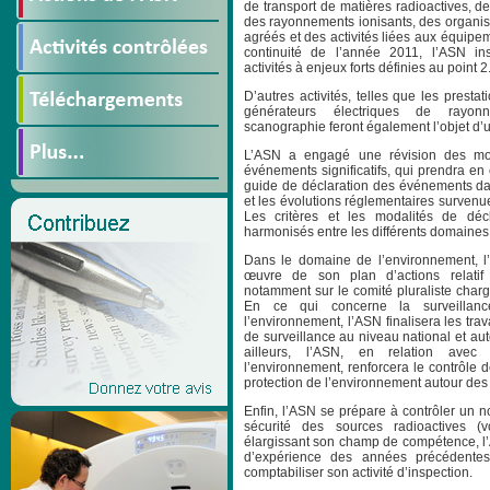
de transport de matières radioactives, de
des rayonnements ionisants, des organism
agréés et des activités liées aux équipe
continuité de l’année 2011, l’ASN ins
activités à enjeux forts définies au point 2
D’autres activités, telles que les prestat
générateurs électriques de rayon
scanographie feront également l’objet d’un
L’ASN a engagé une révision des mod
événements significatifs, qui prendra en
guide de déclaration des événements dan
et les évolutions réglementaires surven
Les critères et les modalités de décl
harmonisés entre les différents domaines
Dans le domaine de l’environnement, l
œuvre de son plan d’actions relatif 
notamment sur le comité pluraliste charg
En ce qui concerne la surveillanc
l’environnement, l’ASN finalisera les tra
de surveillance au niveau national et aut
ailleurs, l’ASN, en relation avec
l’environnement, renforcera le contrôle de
protection de l’environnement autour des
Enfin, l’ASN se prépare à contrôler un 
sécurité des sources radioactives (v
élargissant son champ de compétence, l’
d’expérience des années précédentes,
comptabiliser son activité d’inspection.