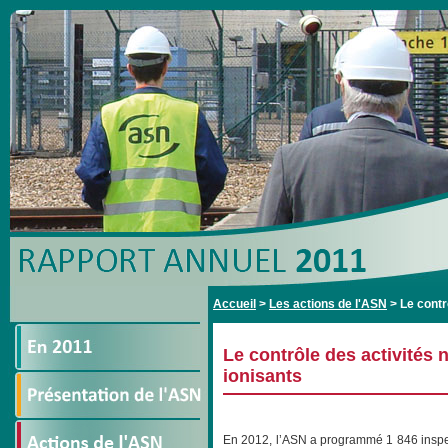
Accueil
>
Les actions de l'ASN
>
Le contr
Le contrôle des activités
ionisants
En 2012, l’ASN a programmé 1 846 inspec