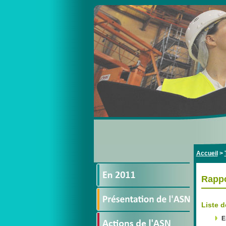
Accueil
>
Rappo
Liste d
E