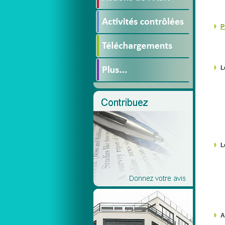
P
L
L
A