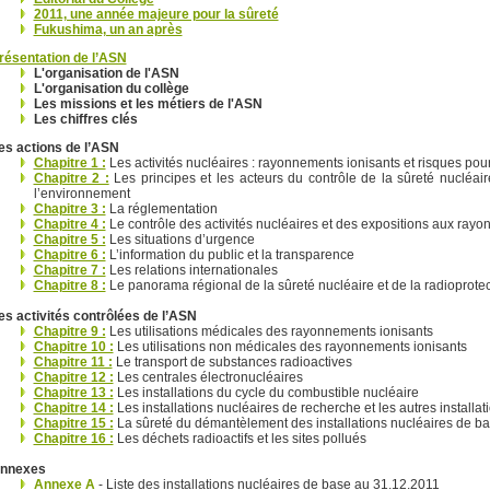
2011, une année majeure pour la sûreté
Fukushima, un an après
résentation de l’ASN
L'organisation de l'ASN
L'organisation du collège
Les missions et les métiers de l'ASN
Les chiffres clés
es actions de l’ASN
Chapitre 1 :
Les activités nucléaires : rayonnements ionisants et risques pou
Chapitre 2 :
Les principes et les acteurs du contrôle de la sûreté nucléaire
l’environnement
Chapitre 3 :
La réglementation
Chapitre 4 :
Le contrôle des activités nucléaires et des expositions aux ray
Chapitre 5 :
Les situations d’urgence
Chapitre 6 :
L’information du public et la transparence
Chapitre 7 :
Les relations internationales
Chapitre 8 :
Le panorama régional de la sûreté nucléaire et de la radioprotec
es activités contrôlées de l’ASN
Chapitre 9 :
Les utilisations médicales des rayonnements ionisants
Chapitre 10 :
Les utilisations non médicales des rayonnements ionisants
Chapitre 11 :
Le transport de substances radioactives
Chapitre 12 :
Les centrales électronucléaires
Chapitre 13 :
Les installations du cycle du combustible nucléaire
Chapitre 14 :
Les installations nucléaires de recherche et les autres installat
Chapitre 15 :
La sûreté du démantèlement des installations nucléaires de b
Chapitre 16 :
Les déchets radioactifs et les sites pollués
nnexes
Annexe A
- Liste des installations nucléaires de base au 31.12.2011