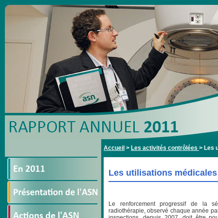
Accueil
>
Les activités contrôlées
>
Les 
Les utilisations médicale
Le renforcement progressif de la s
radiothérapie, observé chaque année par
inspections, depuis 2007, doit être po