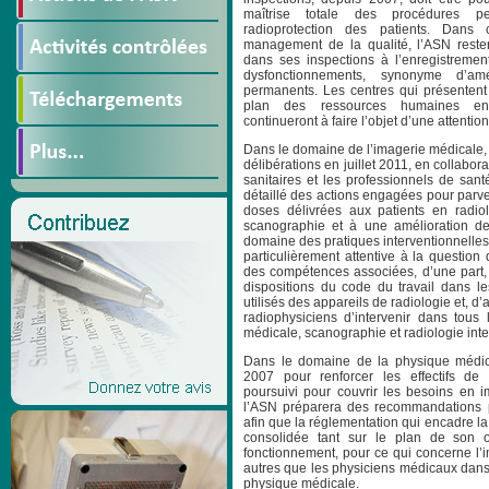
maîtrise totale des procédures pe
radioprotection des patients. Dans 
management de la qualité, l’ASN restera
dans ses inspections à l’enregistrement
dysfonctionnements, synonyme d’am
permanents. Les centres qui présentent 
plan des ressources humaines en
continueront à faire l’objet d’une attention
Dans le domaine de l’imagerie médicale, 
délibérations en juillet 2011, en collabor
sanitaires et les professionnels de sant
détaillé des actions engagées pour parve
doses délivrées aux patients en radio
scanographie et à une amélioration de
domaine des pratiques interventionnelles. 
particulièrement attentive à la questio
des compétences associées, d’une part, 
dispositions du code du travail dans le
utilisés des appareils de radiologie et, d’
radiophysiciens d’intervenir dans tous
médicale, scanographie et radiologie int
Dans le domaine de la physique médical
2007 pour renforcer les effectifs de 
poursuivi pour couvrir les besoins en 
l’ASN préparera des recommandations po
afin que la réglementation qui encadre l
consolidée tant sur le plan de son 
fonctionnement, pour ce qui concerne l’i
autres que les physiciens médicaux dans 
physique médicale.