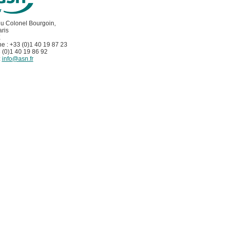
du Colonel Bourgoin,
ris
E
e : +33 (0)1 40 19 87 23
 (0)1 40 19 86 92
:
info@asn.fr