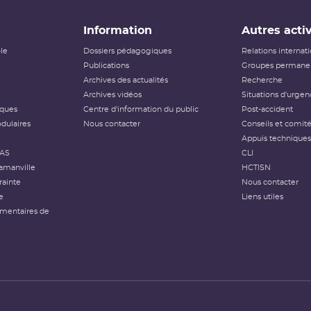
Information
Autres activ
ôle
Dossiers pédagogiques
Relations internat
Publications
Groupes permanen
Archives des actualités
Recherche
Archives vidéos
Situations d'urgen
iques
Centre d'information du public
Post-accident
dulaires
Nous contacter
Conseils et comit
Appuis techniques
FAS
CLI
amanville
HCTISN
rainte
Nous contacter
e
Liens utiles
émentaires de