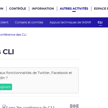
ON
CONTRÔLE
INFORMATION
AUTRES ACTIVITÉS
ESPACE 
e site
cident
Conseils et comités
Appuis techniques de l'ASNR
CLI
conférence des CLI
 CLI
aux fonctionnalités de
Twitter, Facebook et
dIn
?
ujours