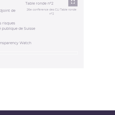
Lightbox
26e conférence des CLI Table ronde
djoint de
n°2
s risques
té publique de Suisse
ransparency Watch