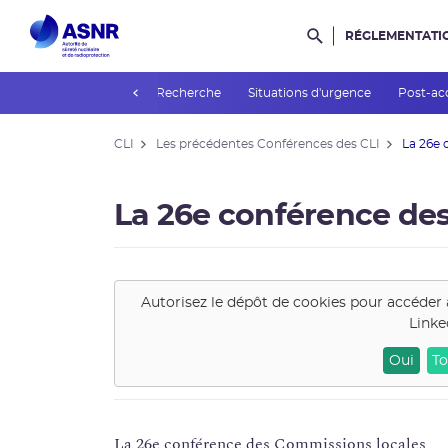
RÉGLEMENTATI
Rechercher dans l
prev
permanents d'experts
Recherche
Situations d'urgence
Post-ac
CLI
Les précédentes Conférences des CLI
La 26e 
La 26e conférence des
Autorisez le dépôt de cookies pour accéder 
Linke
Oui
To
La 26e conférence des Commissions locales