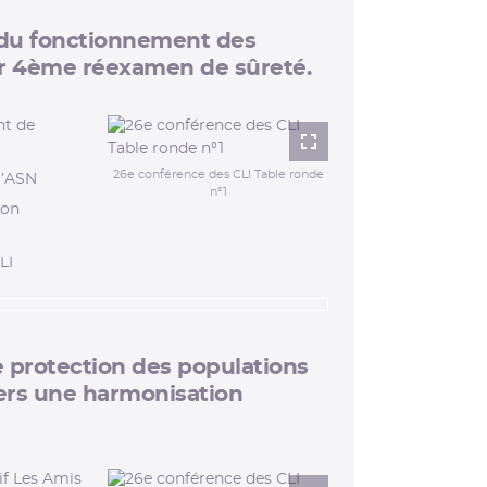
e du fonctionnement des
ur 4ème réexamen de sûreté.
nt de
Lightbox
26e conférence des CLI Table ronde
l’ASN
n°1
ion
LI
de protection des populations
vers une harmonisation
if Les Amis