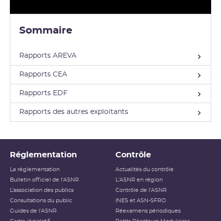
Sommaire
Rapports AREVA
Rapports CEA
Rapports EDF
Rapports des autres exploitants
Réglementation
Contrôle
La réglementation
Actualités du contrôle
Bulletin officiel de l'ASNR
L'ASNR en région
L’association des publics
Contrôle de l'ASNR
Consultations du public
INES et ASN-SFRO
Guides de l'ASNR
Réexamens périodiques