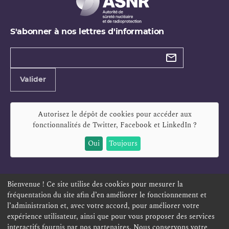
S'abonner à nos lettres d'information
Types de
newsletter
Adresse
Valider
e-
mail
Autorisez le dépôt de cookies pour accéder aux
fonctionnalités de
Twitter, Facebook et LinkedIn
?
Oui
Toujours
Bienvenue ! Ce site utilise des cookies pour mesurer la
fréquentation du site afin d’en améliorer le fonctionnement et
ESPACE PERSONNEL
OFFRES D'EMPLOI
SIGNALEMENT
l’administration et, avec votre accord, pour améliorer votre
TÉLÉSERVICES
PLAN DU SITE
LEXIQUE
expérience utilisateur, ainsi que pour vous proposer des services
ACCESSIBILITÉ
POLITIQUE DE CONFIDENTIALITÉ
interactifs fournis par nos partenaires. Nous conservons votre