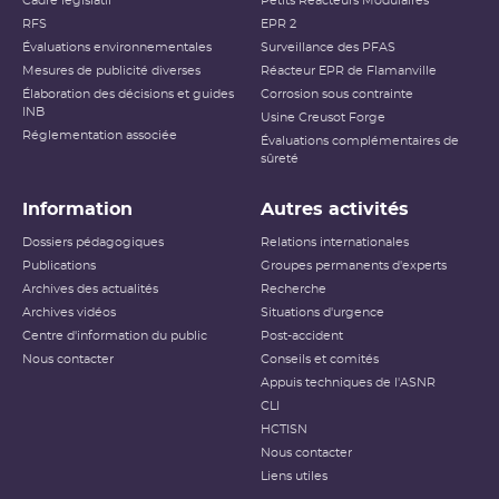
Cadre législatif
Petits Réacteurs Modulaires
RFS
EPR 2
Évaluations environnementales
Surveillance des PFAS
Mesures de publicité diverses
Réacteur EPR de Flamanville
Élaboration des décisions et guides
Corrosion sous contrainte
INB
Usine Creusot Forge
Réglementation associée
Évaluations complémentaires de
sûreté
Information
Autres activités
Dossiers pédagogiques
Relations internationales
Publications
Groupes permanents d'experts
Archives des actualités
Recherche
Archives vidéos
Situations d'urgence
Centre d'information du public
Post-accident
Nous contacter
Conseils et comités
Appuis techniques de l'ASNR
CLI
HCTISN
Nous contacter
Liens utiles