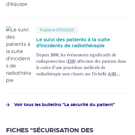
Publié le 07/10/2021
Le suivi des patients à la suite
d’incidents de radiothérapie
Depuis 2008, les événements significatifs de
radioprotection (
ESR
) affectant des patients dans
le cadre d’une procédure médicale de
radiothérapie sont classés sur l’échelle
ASN-
SFRO
, élaborée par l’ASN, en concertation avec la
Société française de radiothérapie oncologique
(
SFRO
). L’échelle, dédiée à l’information du
public, compte
8 niveaux : les écarts de 0 à 1, les incidents de 2 à
Voir tous les bulletins "La sécurité du patient"
3 et les accidents de 4 à 7. La gravité des effets est
appréciée en se référant à la classification clinique
internationale utilisée par les praticiens (grades
FICHES "SÉCURISATION DES
CTCAE
).