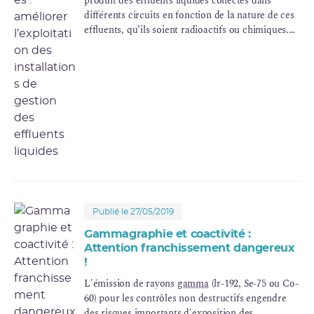
produit des effluents liquides collectés dans
différents circuits en fonction de la nature de ces
effluents, qu’ils soient radioactifs ou chimiques.
Ces effluents sont collectés en totalité, puis
acheminés vers des dispositifs de traitement et
d’
entreposage
où ils sont analysés avant d’être
rejetés dans le milieu naturel, en respectant les
valeurs fixées par la réglementation.
Publié le 27/05/2019
Gammagraphie et coactivité :
Attention franchissement dangereux
!
L'émission de rayons
gamma
(lr-192, Se-75 ou Co-
60) pour les contrôles non destructifs engendre
des risques importants d'exposition des