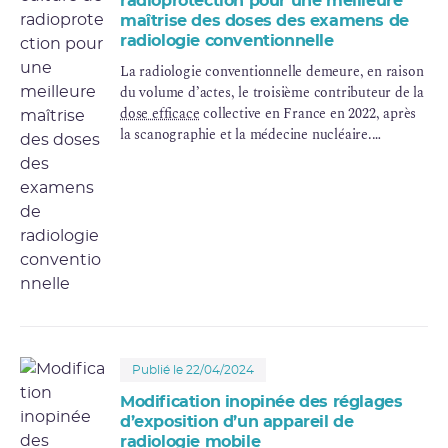
radioprotection pour une meilleure
maîtrise des doses des examens de
radiologie conventionnelle
La radiologie conventionnelle demeure, en raison
du volume d’actes, le troisième contributeur de la
dose efficace
collective en France en 2022, après
la scanographie et la médecine nucléaire.
Plusieurs événements significatifs impliquant des
cohortes de patients ayant bénéficié d’examens à
des doses insuffisamment optimisées, montrent la
nécessité d’une meilleure appropriation des
exigences de radioprotection par les
professionnels notamment chez l’enfant. Le
premier événement de cette série, qui se distingue
des suivants par le recours à un mode de scopie
plutôt qu’à des acquisitions d’images fixes,
alimente le présent partage d’expérience.
Publié le 22/04/2024
Modification inopinée des réglages
d’exposition d’un appareil de
radiologie mobile