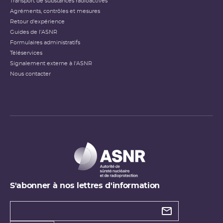
Transport de substances radioactives
Agréments, contrôles et mesures
Retour d'expérience
Guides de l'ASNR
Formulaires administratifs
Téléservices
Signalement externe à l'ASNR
Nous contacter
S'abonner à nos lettres d'information
Types de
newsletter