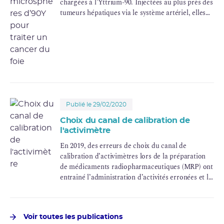
chargées à l’Yttrium-90. Injectées au plus près des
tumeurs hépatiques via le système artériel, elles
vont s'accumuler dans les vaisseaux intra-
tumoraux et irradier sélectivement les tumeurs,
en limitant l'exposition des tissus sains.
Publié le 29/02/2020
Choix du canal de calibration de
l'activimètre
En 2019, des erreurs de choix du canal de
calibration d’activimètres lors de la préparation
de médicaments radiopharmaceutiques (MRP) ont
entrainé l’administration d’activités erronées et la
surexposition de plusieurs patients.
Le retour d’expérience des deux centres
concernés par ces événements est partagé pour
Voir toutes les publications
prévenir ce type d’erreurs responsables d’erreurs