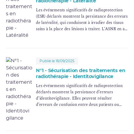
radiothérapie - Latéralité
Les événements significatifs de radioprotection
(ESR) déclarés montrent la persistance des erreurs
de latéralité, qui conduisent à irradier des tissus
sains à la place des lésions à traiter. L’ASNR en a
recensé 4 en 2023 et 3 en 2024. Cette fiche
opérationnelle a pour but de mettre en avant des
recommandations pour rendre l’organisation des
centres plus robuste en améliorant la détection et
la prévention de ce type d’erreur.
Publié le 16/09/2025
N°1 - Sécurisation des traitements en
radiothérapie - Identitovigilance
Les événements significatifs de radioprotection
déclarés montrent la persistance d’erreurs
d’identitovigilance. Elles peuvent résulter
d’erreurs de confusion entre deux patients ou
d’informations erronées dans des documents
nécessaires à la bonne délivrance d’un traitement
(permutations de données, inscription de données
erronées, autres).