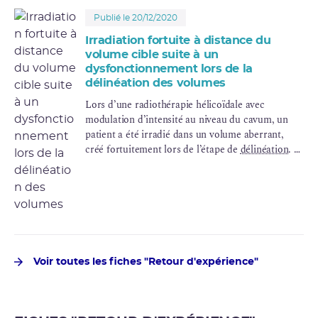
la potentielle surexposition d’un patient et pour
éviter une exposition inutile des personnels
Publié le 20/12/2020
intervenant en cas de blocage de source.
Irradiation fortuite à distance du
volume cible suite à un
dysfonctionnement lors de la
délinéation des volumes
Lors d’une radiothérapie hélicoïdale avec
modulation d’intensité au niveau du cavum, un
patient a été irradié dans un volume aberrant,
créé fortuitement lors de l’étape de
délinéation
.
Un centre partage son analyse et ses pistes pour
éviter une exposition injustifiée d’un patient
consécutivement à une erreur lors de l’étape de
délinéation des volumes cibles.
Voir toutes les fiches "Retour d'expérience"