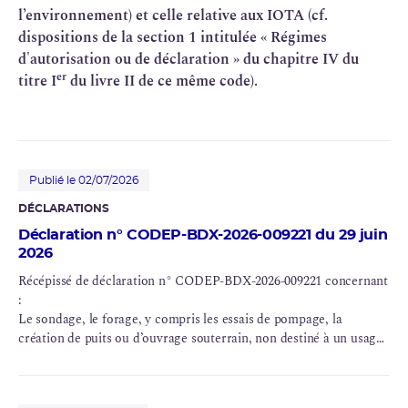
l’environnement) et celle relative aux IOTA (cf.
dispositions de la section 1 intitulée « Régimes
d'autorisation ou de déclaration » du chapitre IV du
er
titre I
du livre II de ce même code).
Publié le 02/07/2026
DÉCLARATIONS
Déclaration n° CODEP-BDX-2026-009221 du 29 juin
2026
Récépissé de déclaration n° CODEP-BDX-2026-009221 concernant
:
Le sondage, le forage, y compris les essais de pompage, la
création de puits ou d’ouvrage souterrain, non destiné à un usage
domestique, exécuté en vue de la recherche ou de la surveillance
d’eaux souterraines ou en vue d’effectuer un prélèvement
temporaire ou permanent dans les eaux souterraines, y compris