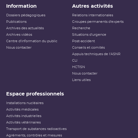
Information
Autres activités
Dossiers pédagogiques
Relations internationales
Publications
Groupes permanents d'experts
Archives des actualités
Recherche
Archives vidéos
Situations d'urgence
Centre d'information du public
Post-accident
Nous contacter
Conseils et comités
Appuis techniques de l'ASNR
CLI
HCTISN
Nous contacter
Liens utiles
Espace professionnels
Installations nucléaires
Activités médicales
Activités industrielles
Activités vétérinaires
Transport de substances radioactives
Agréments, contrôles et mesures