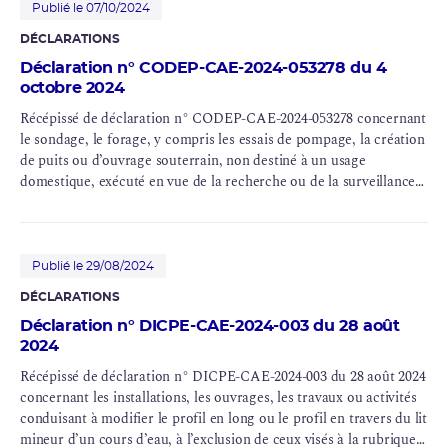
dans les nappes d’accompagnement de cours d’eau.
Publié le 07/10/2024
Le prélèvements permanents ou temporaires issus d'un forage,
DÉCLARATIONS
puits ou l'ouvrage souterrain dans un système aquifère, à
l'exclusion de nappes d'accompagnement de cours d'eau, par
Déclaration n° CODEP-CAE-2024-053278 du 4
octobre 2024
pompage, drainage, dérivation ou tout autre procédé, le volume
total prélevé étant : 2° Supérieur à 10 000 m3/ an mais inférieur à
Récépissé de déclaration n° CODEP-CAE-2024-053278 concernant
200 000 m3/ an.
le sondage, le forage, y compris les essais de pompage, la création
de puits ou d’ouvrage souterrain, non destiné à un usage
domestique, exécuté en vue de la recherche ou de la surveillance
d’eaux souterraines ou en vue d’effectuer un prélèvement
temporaire ou permanent dans les eaux souterraines, y compris
dans les nappes d’accompagnement de cours d’eau au sein du
périmètre du site de Flamanville (INB 108,109, 167)
Publié le 29/08/2024
DÉCLARATIONS
Déclaration n° DICPE-CAE-2024-003 du 28 août
2024
Récépissé de déclaration n° DICPE-CAE-2024-003 du 28 août 2024
concernant les installations, les ouvrages, les travaux ou activités
conduisant à modifier le profil en long ou le profil en travers du lit
mineur d’un cours d’eau, à l’exclusion de ceux visés à la rubrique