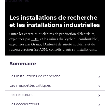
Les installations de recherche
et les installations industrielles
Outre les centrales nucléaires de production d’électricité,
exploitées par
EDF
, et les usines du "cycle du combustible",
exploitées par
Orano
, l’Autorité de sûreté nucléaire et de
radioprotection (ex-ASN), contrôle d’autres installations
nucléaires de base (
INB
), notamment des INB consacrées à
la
recherche
et certaines INB
industrielles civiles
.
Sommaire
Les installations de recherche
Les maquettes critiques
Les réacteurs
Les accélérateurs