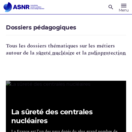
Recherche
Menu
Dossiers pédagogiques
Tous les dossiers thématiques sur les métiers
autour de la
sûreté nucléaire
et la
radioprotection
La sûreté des centrales
nucléaires
La France est l’un des pays dotés du plus grand nombre de