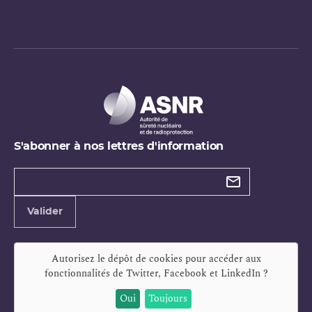
S'abonner à nos lettres d'information
Types de
newsletter
Adresse
Valider
e-
mail
Autorisez le dépôt de cookies pour accéder aux
fonctionnalités de
Twitter, Facebook et LinkedIn
?
Oui
Toujours