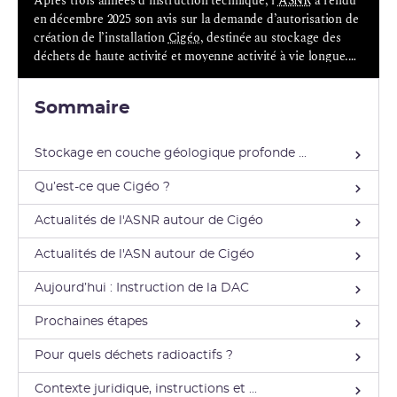
Après trois années d’instruction technique, l’
ASNR
a rendu
en décembre 2025 son avis sur la demande d’autorisation de
création de l’installation
Cigéo
, destinée au stockage des
déchets de haute activité et moyenne activité à vie longue.
L’enquête publique, qui débute le 18 mai, constituera la
dernière étape de la procédure d’examen de cette demande,
Sommaire
avant la décision du gouvernement d’accorder ou non
l’autorisation de création, par un décret pris en Conseil
d’État.
Stockage en couche géologique profonde ...
Qu’est-ce que Cigéo ?
Actualités de l'ASNR autour de Cigéo
Actualités de l'ASN autour de Cigéo
Aujourd’hui : Instruction de la DAC
Prochaines étapes
Pour quels déchets radioactifs ?
Contexte juridique, instructions et ...