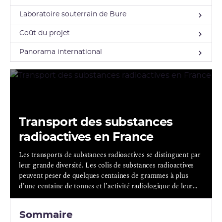
Laboratoire souterrain de Bure
Coût du projet
Panorama international
Transport des substances
radioactives en France
Les transports de substances radioactives se distinguent par
leur grande diversité. Les colis de substances radioactives
peuvent peser de quelques centaines de grammes à plus
d’une centaine de tonnes et l’activité radiologique de leur
contenu peut s’étendre de quelques milliers de becquerels à
des milliards de milliards de becquerels pour les colis de
Sommaire
combustibles nucléaires irradiés.