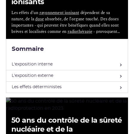
ionisants
Les effets d'un
rayonnement ionisant
dépendent de sa
nature, de la
dose
absorbée, de l'organe touché. Des doses
importantes - qui peuvent être bénéfiques quand elles sont
brèves et localisées comme en
radiothérapie
- provoquent
des effets bien identifiés. Suivant la dose reçue et le type de
rayonnements, les effets peuvent être plus ou moins néfastes
Sommaire
pour la santé.
L'exposition interne
L'exposition externe
Les effets déterministes
50 ans du contrôle de la sûreté
nucléaire et de la