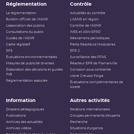
Réglementation
Contrôle
La réglementation
Actualités du contrôle
Bulletin officiel de l'ASNR
L'ASNR en région
L’association des publics
Contrôle de l'ASNR
Consultations du public
INES et ASN-SFRO
Guides de l'ASNR
Réexamens périodiques
Cadre législatif
Petits Réacteurs Modulaires
RFS
EPR 2
Évaluations environnementales
Surveillance des PFAS
Mesures de publicité diverses
Réacteur EPR de Flamanville
Élaboration des décisions et guides
Corrosion sous contrainte
INB
Usine Creusot Forge
Réglementation associée
Évaluations complémentaires de
sûreté
Information
Autres activités
Dossiers pédagogiques
Relations internationales
Publications
Groupes permanents d'experts
Archives des actualités
Recherche
Archives vidéos
Situations d'urgence