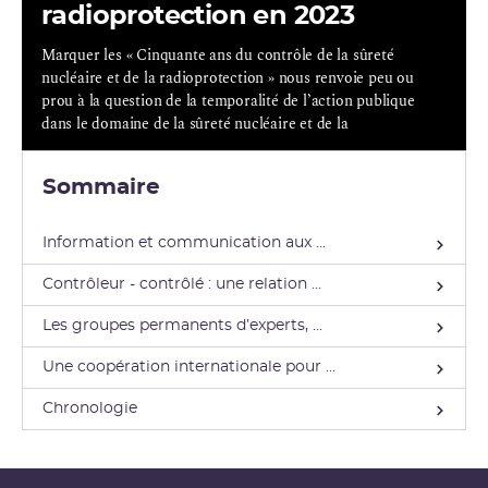
radioprotection en 2023
Marquer les « Cinquante ans du contrôle de la sûreté
nucléaire et de la radioprotection » nous renvoie peu ou
prou à la question de la temporalité de l’action publique
dans le domaine de la sûreté nucléaire et de la
radioprotection.
Le temps est une donnée incontournable à prendre en
Sommaire
compte pour que l’action publique s’assure d’un haut niveau
de sûreté nucléaire et de radioprotection, et intègre les
enjeux de court, moyen et long termes. Il devient un élément
Information et communication aux ...
à maîtriser pour gérer avec efficacité les situations
accidentelles ou post-accidentelles, et pour progresser et
Contrôleur - contrôlé : une relation ...
intégrer les enjeux à venir.
Les groupes permanents d’experts, ...
Une coopération internationale pour ...
Chronologie