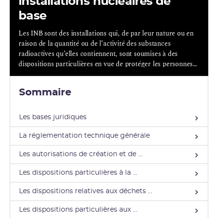
installations nucléaires de
base
Les INB sont des installations qui, de par leur nature ou en
raison de la quantité ou de l’activité des substances
radioactives qu’elles contiennent, sont soumises à des
dispositions particulières en vue de protéger les personnes
et l’environnement.
Sommaire
Les bases juridiques
La réglementation technique générale
Les autorisations de création et de ...
Les dispositions particulières à la ...
Les dispositions relatives aux déchets ...
Les dispositions particulières aux ...