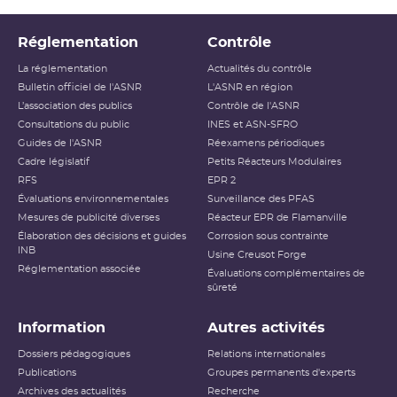
Réglementation
Contrôle
La réglementation
Actualités du contrôle
Bulletin officiel de l'ASNR
L'ASNR en région
L’association des publics
Contrôle de l'ASNR
Consultations du public
INES et ASN-SFRO
Guides de l'ASNR
Réexamens périodiques
Cadre législatif
Petits Réacteurs Modulaires
RFS
EPR 2
Évaluations environnementales
Surveillance des PFAS
Mesures de publicité diverses
Réacteur EPR de Flamanville
Élaboration des décisions et guides
Corrosion sous contrainte
INB
Usine Creusot Forge
Réglementation associée
Évaluations complémentaires de
sûreté
Information
Autres activités
Dossiers pédagogiques
Relations internationales
Publications
Groupes permanents d'experts
Archives des actualités
Recherche