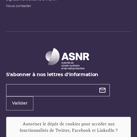
Nous contacter
S'abonner à nos lettres d'information
Types de
newsletter
Adresse
Valider
e-
mail
Autorisez le dépôt de cookies pour accéder aux
fonctionnalités de
Twitter, Facebook et LinkedIn
?