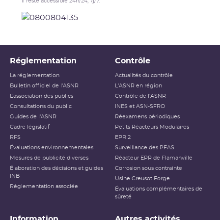
Il reste accessible 24h/24, 7j/7.
Réglementation
Contrôle
La réglementation
Actualités du contrôle
Bulletin officiel de l'ASNR
L'ASNR en région
L’association des publics
Contrôle de l'ASNR
Consultations du public
INES et ASN-SFRO
Guides de l'ASNR
Réexamens périodiques
Cadre législatif
Petits Réacteurs Modulaires
RFS
EPR 2
Évaluations environnementales
Surveillance des PFAS
Mesures de publicité diverses
Réacteur EPR de Flamanville
Élaboration des décisions et guides
Corrosion sous contrainte
INB
Usine Creusot Forge
Réglementation associée
Évaluations complémentaires de
sûreté
Information
Autres activités