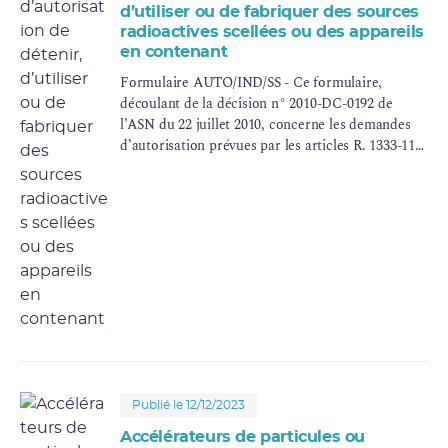
d’utiliser ou de fabriquer des sources
radioactives scellées ou des appareils
en contenant
Formulaire AUTO/IND/SS - Ce formulaire,
découlant de la décision n° 2010-DC-0192 de
l’ASN du 22 juillet 2010, concerne les demandes
d’autorisation prévues par les articles R. 1333-118,
R. 1333-119, R. 1333-132, R. 1333-134 et R. 1333-
137 du code de la santé publique pour des
activités relatives à la détention et à l’utilisation
de sources radioactives scellées, ou d’appareils en
contenant, à des fins autres que des applications
médicales ou la radiographie/radioscopie
industrielle, lesquelles font l’objet de formulaires
spécifiques.
Publié le 12/12/2023
Accélérateurs de particules ou