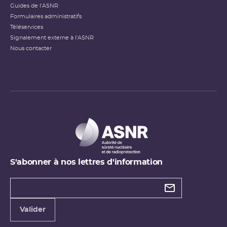
Guides de l'ASNR
Formulaires administratifs
Téléservices
Signalement externe à l'ASNR
Nous contacter
S'abonner à nos lettres d'information
Types de
newsletter
Adresse
Valider
e-
mail