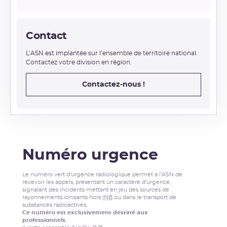
Contact
L’ASN est implantée sur l’ensemble de territoire national.
Contactez votre division en région.
Contactez-nous !
Numéro urgence
Le numéro vert d’urgence radiologique permet à l’ASN de
recevoir les appels, présentant un caractère d’urgence,
signalant des incidents mettant en jeu des sources de
rayonnements ionisants hors
INB
ou dans le transport de
substances radioactives.
Ce numéro est exclusivement destiné aux
professionnels
.