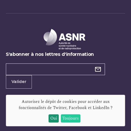
S'abonner à nos lettres d'information
Types de
newsletter
Adresse
Valider
e-
mail
Autorisez le dépôt de cookies pour accéder aux
fonctionnalités de
Twitter, Facebook et LinkedIn
?
Oui
Toujours