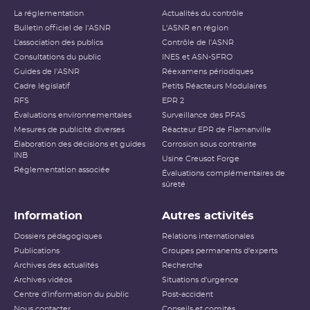
activités nucléaires de droit commun. En tant qu’autorité de
La réglementation
contrôle, l’ASNR se doit d’être exemplaire dans l’application
Actualités du contrôle
Bulletin officiel de l'ASNR
de ce cadre à ses propres activités.
L'ASNR en région
L’association des publics
Contrôle de l'ASNR
Consultations du public
INES et ASN-SFRO
Guides de l'ASNR
Réexamens périodiques
Cadre législatif
Petits Réacteurs Modulaires
RFS
EPR 2
Évaluations environnementales
Surveillance des PFAS
Mesures de publicité diverses
Réacteur EPR de Flamanville
Élaboration des décisions et guides
Corrosion sous contrainte
INB
Usine Creusot Forge
Réglementation associée
Évaluations complémentaires de
sûreté
Information
Autres activités
Dossiers pédagogiques
Relations internationales
Publications
Groupes permanents d'experts
Archives des actualités
Recherche
Archives vidéos
Situations d'urgence
Centre d'information du public
Post-accident
Nous contacter
Conseils et comités