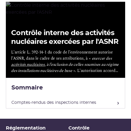
Contrôle interne des activités
nucléaires exercées par l'ASNR
L’article L. 592-14-1 du code de l’environnement autorise
l’ASNR, dans le cadre de ses attributions, à «
exercer des
activités nucléaires
, à l’exclusion de celles soumises au régime
des installations nucléaires de base
». L’autorisation accordée
par l’article L. 592-14-1 tient donc lieu, en droit,
d’autorisation pour l’ensemble des activités nucléaires
Sommaire
exercées au sein de l’ASNR. Afin d’assurer la maîtrise des
enjeux de radioprotection et de protection de son personnel
vis-à-vis des risques liés aux rayonnements ionisants, et par
Comptes-rendus des inspections internes
souci d’alignement sur les règles qu’elle fait appliquer aux
autres responsables d’activité nucléaire, l’ASNR a retenu le
principe d’un encadrement interne de ses activités
nucléaires, calqué sur la réglementation applicable aux
Réglementation
Contrôle