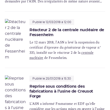
demandée par l’ASN. Des irrégularités de même nature avaient
également été mises en évidence à l’étranger. Les cas avérés ou
suspectés, dont certains ont été détectés par les exploitants
d’installations nucléaires de base (
INB
) ou les fabricants eux-
mêmes, ne concernent qu’une infime partie des
activités
Publié le 12/03/2018 à 12:00
nucléaires
, mais peuvent cependant présenter de forts enjeux en
Réacteur 2 de la centrale nucléaire de
matière de sûreté.
Fessenheim
Le 12 mars 2018, l'ASN a levé la suspension du
certificat d'épreuve du générateur de vapeur n°
335, installé sur le réacteur 2 de la
centrale
nucléaire
de Fessenheim.
Publié le 25/01/2018 à 15:30
Reprise sous conditions des
fabrications à l’usine de Creusot
Forge
L’ASN a informé Framatome et EDF qu’elle
considère que les actions mises en œuvre à l’usine