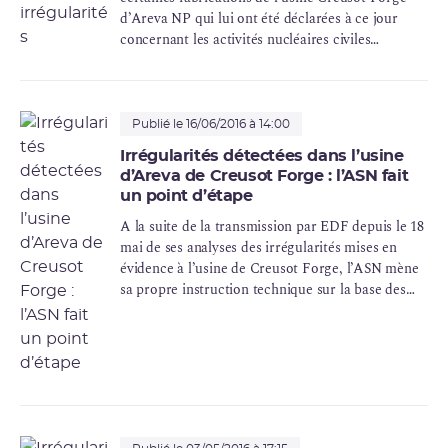
d’Areva NP qui lui ont été déclarées à ce jour
concernant les activités nucléaires civiles
françaises. Ces irrégularités concernent des
équipements sous pression de réacteurs d’EDF
(cuves, générateurs de vapeur et tuyauteries du
circuit primaire
principal) et des emballages de
Publié le 16/06/2016 à 14:00
transport de substances radioactives.
Irrégularités détectées dans l’usine
d’Areva de Creusot Forge : l’ASN fait
un point d’étape
A la suite de la transmission par EDF depuis le 18
mai de ses analyses des irrégularités mises en
évidence à l’usine de Creusot Forge, l’ASN mène
sa propre instruction technique sur la base des
éléments transmis et des éléments
complémentaires qu’elle a demandés.