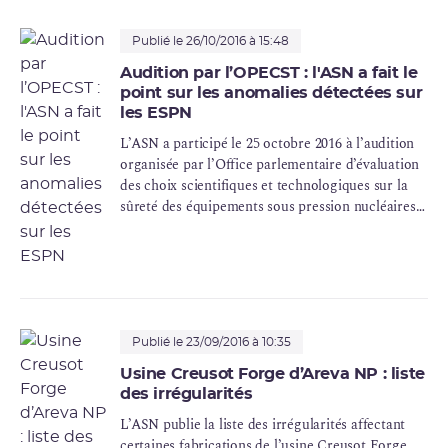
transmission des informations à la société civile, l’ASN a retracé
l’historique de ses échanges avec EDF et Areva NP depuis 2005
Publié le 26/10/2016 à 15:48
sur la qualité des fabrications de Creusot Forge.
Audition par l’OPECST : l'ASN a fait le
point sur les anomalies détectées sur
les ESPN
L’ASN a participé le 25 octobre 2016 à l’audition
organisée par l’Office parlementaire d’évaluation
des choix scientifiques et technologiques sur la
sûreté des équipements sous pression nucléaires
(
ESPN
). L’
OPECST
a entendu l’ASN et son appui
technique l’IRSN, le fabricant Areva NP,
l’exploitant EDF, ainsi que le Haut Comité pour la
transparence et l'information sur la
sécurité
nucléaire
(HCTISN).
Publié le 23/09/2016 à 10:35
Usine Creusot Forge d’Areva NP : liste
des irrégularités
L’ASN publie la liste des irrégularités affectant
certaines fabrications de l’usine Creusot Forge