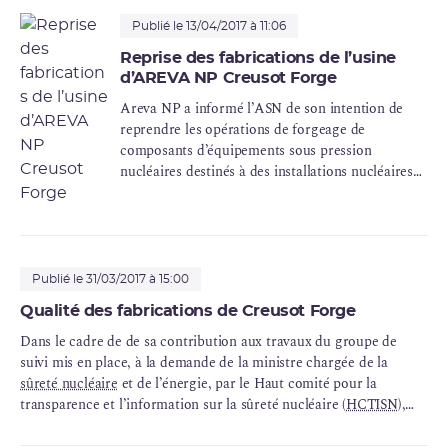
Publié le 13/04/2017 à 11:06
Reprise des fabrications de l’usine
d’AREVA NP Creusot Forge
Areva NP a informé l’ASN de son intention de
reprendre les opérations de forgeage de
composants d’équipements sous pression
nucléaires destinés à des installations nucléaires
de base françaises au sein de son usine de Creusot
Forge. Par courriers du 12 avril 2017 envoyés à
Areva NP et EDF, l’ASN a défini les conditions
préalables à la reprise des opérations de forgeage.
Publié le 31/03/2017 à 15:00
Qualité des fabrications de Creusot Forge
Dans le cadre de de sa contribution aux travaux du groupe de
suivi mis en place, à la demande de la ministre chargée de la
sûreté nucléaire
et de l’énergie, par le Haut comité pour la
transparence et l’information sur la sûreté nucléaire (
HCTISN
),
afin de veiller à la transparence de l’instruction de l’anomalie qui
affecte la cuve de l’EPR de Flamanville et de s’assurer de la bonne