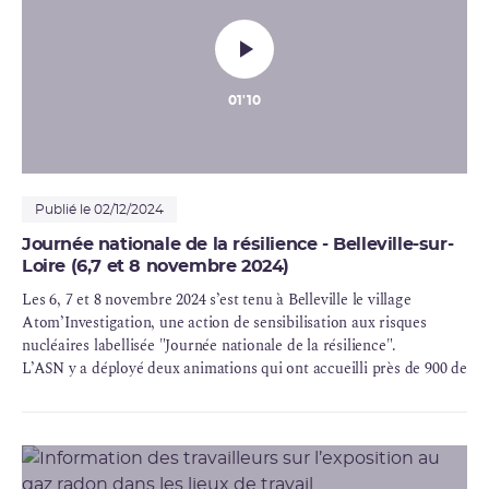
01'10
Publié le 02/12/2024
Journée nationale de la résilience - Belleville-sur-
Loire (6,7 et 8 novembre 2024)
Les 6, 7 et 8 novembre 2024 s’est tenu à Belleville le village
Atom’Investigation, une action de sensibilisation aux risques
nucléaires labellisée "Journée nationale de la
résilience
".
L’ASN y a déployé deux animations qui ont accueilli près de 900 de
visiteurs. L’organisation du village de la résilience est le résultat
d’un travail collectif (26 entités partenaires), piloté par la
préfecture du Cher.
L’inauguration a eu lieu le 6 novembre, en présence notamment
du préfet du Cher et de Géraldine Pina, commissaire de l’ASN.