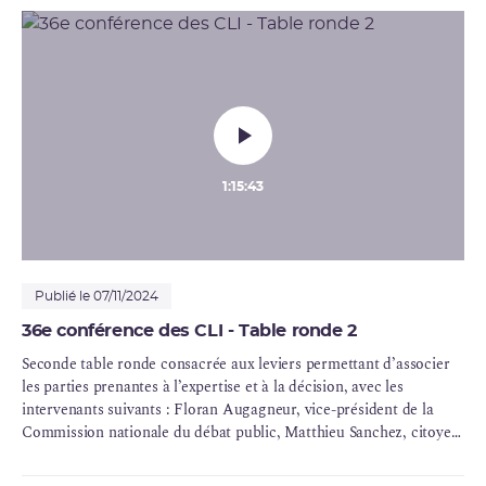
directeur de l'Environnement et des situations d'urgence de
l’ASN.
1:15:43
Publié le 07/11/2024
36e conférence des CLI - Table ronde 2
Seconde table ronde consacrée aux leviers permettant d’associer
les parties prenantes à l’expertise et à la décision, avec les
intervenants suivants : Floran Augagneur, vice-président de la
Commission nationale du débat public, Matthieu Sanchez, citoyen
tiré au sort pour la convention citoyenne pour le climat, et
membre du comité de gouvernance de la convention sur la fin de