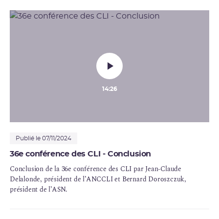
vie, Audrey Lebeau-Livé, cheffe du service des politiques
d’ouverture à la société de l’
IRSN
, membre du HCTISN et de la
Commission parisienne du Débat public et Axelle de Franssu,
chargée d'information de l’Agence nationale de sécurité du
médicament et des produits de santé.
14:26
Publié le 07/11/2024
36e conférence des CLI - Conclusion
Conclusion de la 36e conférence des CLI par Jean-Claude
Delalonde, président de l’ANCCLI et Bernard Doroszczuk,
président de l’ASN.