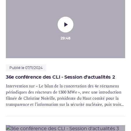
29:48
Publié le 07/11/2024
36e conférence des CLI - Session d'actualités 2
Intervention sur « Le bilan de la concertation des 4e réexamens
périodiques des réacteurs de 1300 MWe », avec une introduction
filmée de Christine Noiville, présidente du Haut comité pour la
transparence et l'information sur la
sécurité nucléaire
, puis trois
intervenants sur la scène : Benoit Bettinelli, chef de la mission
pour la
sûreté nucléaire
et la radioprotection, ministère de la
Transition écologique et de la Cohésion des territoires et
secrétaire général du
HCTISN
, Anne Gérin, Présidente de la CLI