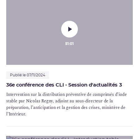
de St Alban et Fabrice Ravanas, responsable d’objectifs pour les
réexamens périodiques 1 300 MWe,
EDF
.
51:01
Publié le 07/11/2024
36e conférence des CLI - Session d'actualités 3
Intervention sur la distribution préventive de comprimés d’
iode
stable par Nicolas Regny, adjoint au sous-directeur de la
préparation, l’anticipation et la gestion des crises, ministère de
l’Intérieur.