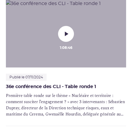
1:08:46
Publié le 07/11/2024
36e conférence des CLI - Table ronde 1
Première table ronde sur le thème « Nucléaire et territoire :
comment susciter l’engagement ? » avec 3 intervenants : Sébastien
Dupray, directeur de la Direction technique risques, eaux et
maritime du Cerema, Gwenaëlle Hourdin, déléguée générale au
sein du Secrétariat permanent pour la prévention des pollutions
industrielles de Provence-Alpes-Côte d'Azur et Olivier Rivière,