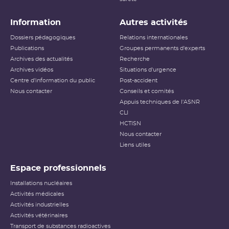
Information
Autres activités
Dossiers pédagogiques
Relations internationales
Publications
Groupes permanents d'experts
Archives des actualités
Recherche
Archives vidéos
Situations d'urgence
Centre d'information du public
Post-accident
Nous contacter
Conseils et comités
Appuis techniques de l'ASNR
CLI
HCTISN
Nous contacter
Liens utiles
Espace professionnels
Installations nucléaires
Activités médicales
Activités industrielles
Activités vétérinaires
Transport de substances radioactives