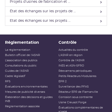
Projets d’usines de fabrication et ...
État des échanges sur les projets de ...
Etat des échanges sur les projets ...
Réglementation
Contrôle
La réglementation
Actualités du contrôle
Bulletin officiel de l'ASNR
L'ASNR en région
L’association des publics
Contrôle de l'ASNR
Consultations du public
INES et ASN-SFRO
Guides de l'ASNR
Réexamens périodiques
Cadre législatif
Petits Réacteurs Modulaires
RFS
EPR 2
Évaluations environnementales
Surveillance des PFAS
Mesures de publicité diverses
Réacteur EPR de Flamanville
Élaboration des décisions et guides
Corrosion sous contrainte
INB
Usine Creusot Forge
Réglementation associée
Évaluations complémentaires de
sûreté