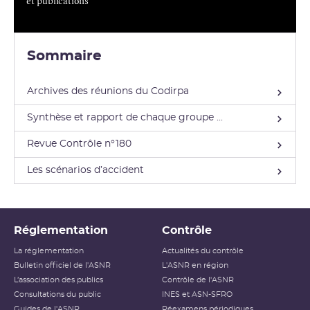
et publications
Sommaire
Archives des réunions du Codirpa
Synthèse et rapport de chaque groupe ...
Revue Contrôle n°180
Les scénarios d’accident
Réglementation
Contrôle
La réglementation
Actualités du contrôle
Bulletin officiel de l'ASNR
L'ASNR en région
L’association des publics
Contrôle de l'ASNR
Consultations du public
INES et ASN-SFRO
Guides de l'ASNR
Réexamens périodiques