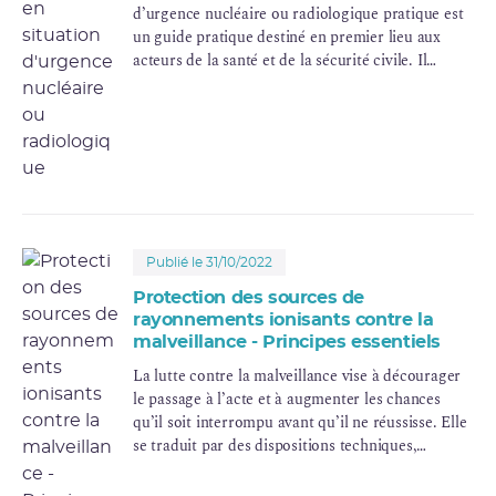
d’urgence nucléaire ou radiologique pratique est
un guide pratique destiné en premier lieu aux
acteurs de la santé et de la sécurité civile. Il
couvre la prise en charge initiale des victimes de
situations d’urgence nucléaire ou radiologique,
allant de l’exposition accidentelle en milieu
professionnel à la situation d’urgence
radiologique ou à l’action terroriste.
Publié le 31/10/2022
Protection des sources de
rayonnements ionisants contre la
malveillance - Principes essentiels
La lutte contre la malveillance vise à décourager
le passage à l’acte et à augmenter les chances
qu’il soit interrompu avant qu’il ne réussisse. Elle
se traduit par des dispositions techniques,
organisationnelles et humaines destinées à
protéger les sources de rayonnements ionisants et