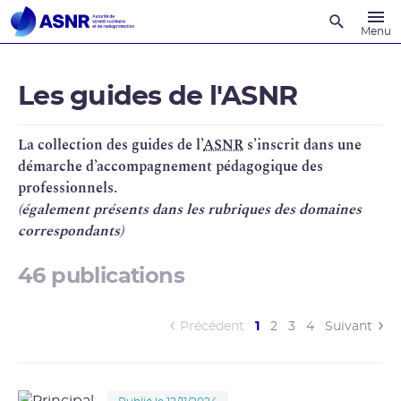
Recherche
Menu
Les guides de l'ASNR
La collection des guides de l’
ASNR
s’inscrit dans une
démarche d’accompagnement pédagogique des
professionnels.
(également présents dans les rubriques des domaines
correspondants)
46 publications
(current)
Précédent
1
2
3
4
Suivant