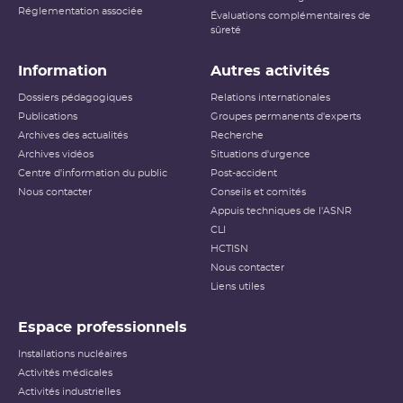
Réglementation associée
Évaluations complémentaires de
sûreté
Information
Autres activités
Dossiers pédagogiques
Relations internationales
Publications
Groupes permanents d'experts
Archives des actualités
Recherche
Archives vidéos
Situations d'urgence
Centre d'information du public
Post-accident
Nous contacter
Conseils et comités
Appuis techniques de l'ASNR
CLI
HCTISN
Nous contacter
Liens utiles
Espace professionnels
Installations nucléaires
Activités médicales
Activités industrielles