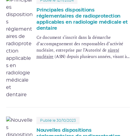
Publié le 12/11/2024
Principales dispositions
réglementaires de radioprotection
applicables en radiologie médicale et
dentaire
Ce document s’inscrit dans la démarche
d’accompagnement des responsables d’activité
nucléaire, entreprise par l’Autorité de
sûreté
nucléaire
(ASN) depuis plusieurs années, visant à
faciliter l’application de la réglementation de
radioprotection
des
activités nucléaires
d’
imagerie médicale
comprenant la radiologie
dentaire et conventionnelle, la
scanographie
et les
pratiques interventionnelles radioguidées.
(Mise à jour d'octobre 2021)
Publié le 30/10/2023
Nouvelles dispositions