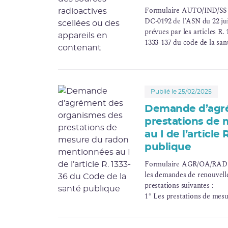
Formulaire AUTO/IND/SS - 
DC-0192 de l’ASN du 22 jui
prévues par les articles R. 
1333-137 du code de la sant
et à l’utilisation de source
des fins autres que des ap
industrielle, lesquelles fon
Publié le 25/02/2025
Demande d’agr
prestations de
au I de l’article
publique
Formulaire AGR/OA/RAD - 
les demandes de renouvel
prestations suivantes :
1° Les prestations de mes
à l'article R. 1333-33 du co
2° Les prestations de contr