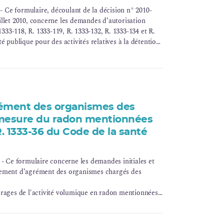
Ce formulaire, découlant de la décision n° 2010-
llet 2010, concerne les demandes d’autorisation
1333-118, R. 1333-119, R. 1333-132, R. 1333-134 et R.
é publique pour des activités relatives à la détention
s radioactives scellées, ou d’appareils en contenant, à
plications médicales ou la radiographie/radioscopie
t l’objet de formulaires spécifiques.
ément des organismes des
 mesure du radon mentionnées
 R. 1333-36 du Code de la santé
Ce formulaire concerne les demandes initiales et
lement d’agrément des organismes chargés des
urages de l'activité volumique en radon mentionnées
de de la santé publique ;
ôle de l'efficacité des actions correctives et des