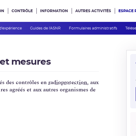
ON
CONTRÔLE
INFORMATION
AUTRES ACTIVITÉS
ESPACE 
e site
d'expérience
Guides de l'ASNR
Formulaires administratifs
Télés
 et mesures
és des contrôles en
radioprotection
, aux
ires agréés et aux autres organismes de