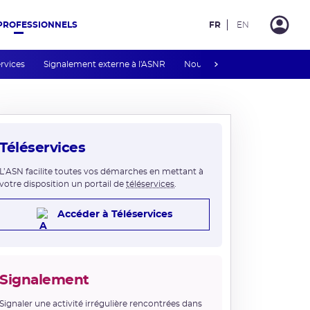
PROFESSIONNELS
FR
EN
next
ervices
Signalement externe à l'ASNR
Nous contacter
Téléservices
L’ASN facilite toutes vos démarches en mettant à
votre disposition un portail de
téléservices
.
Accéder à Téléservices
Signalement
Signaler une activité irrégulière rencontrées dans