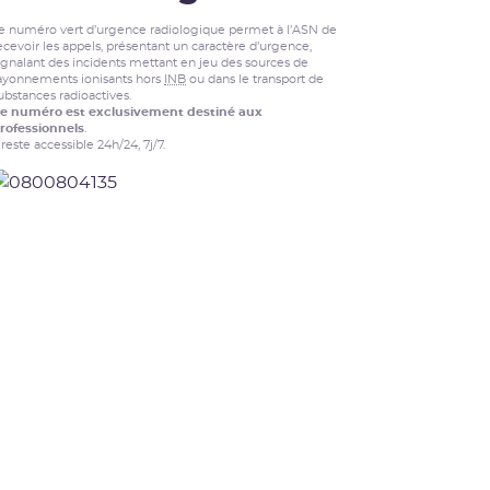
e numéro vert d’urgence radiologique permet à l’ASN de
ecevoir les appels, présentant un caractère d’urgence,
ignalant des incidents mettant en jeu des sources de
ayonnements ionisants hors
INB
ou dans le transport de
ubstances radioactives.
e numéro est exclusivement destiné aux
rofessionnels
.
l reste accessible 24h/24, 7j/7.