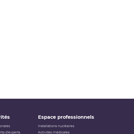
ités
Espace professionnels
ionales
Installations nucléaires
ts d'experts
Activités médicales