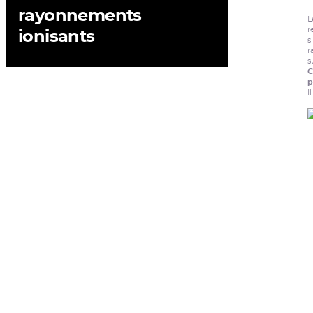
rayonnements
L
r
ionisants
s
r
s
C
p
I