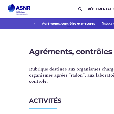
RÉGLEMENTATI
Rechercher dans l
prev
substances radioactives
Agréments, contrôles et mesures
Retour 
Agréments, contrôles
Rubrique destinée aux organismes charg
organismes agréés "
radon
", aux laborato
contrôle.
ACTIVITÉS