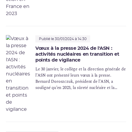
radioprotection en France en 2023 . À cette
occasion, l’ASN a présenté ses sujets d’attention
face aux nouvelles ambitions en matière nucléaire.
Publié le 30/01/2024 à 14:30
Vœux à la presse 2024 de l'ASN :
activités nucléaires en transition et
points de vigilance
Le 30 janvier, le collège et la direction générale de
l’ASN ont présenté leurs vœux à la presse.
Bernard Doroszczuk, président de l’ASN, a
souligné qu’en 2023, la sûreté nucléaire et la
radioprotection s’étaient maintenues à un niveau
satisfaisant. Sur le parc des réacteurs, l’année
2023 a été marquée par la mise en œuvre par EDF
d’une stratégie, jugée appropriée par l’ASN, pour
faire face et traiter le phénomène de corrosion
sous contrainte apparu sur certains de ses
réacteurs à la fin de l’année 2021.