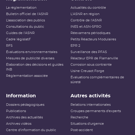
La réglementation
Actualités du contrôle
Bulletin officiel de l'ASNR
L'ASNR en région
L’association des publics
Contrôle de l'ASNR
Consultations du public
INES et ASN-SFRO
Guides de l'ASNR
Réexamens périodiques
Cadre législatif
Petits Réacteurs Modulaires
RFS
EPR 2
Évaluations environnementales
Surveillance des PFAS
Mesures de publicité diverses
Réacteur EPR de Flamanville
Élaboration des décisions et guides
Corrosion sous contrainte
INB
Usine Creusot Forge
Réglementation associée
Évaluations complémentaires de
sûreté
Information
Autres activités
Dossiers pédagogiques
Relations internationales
Publications
Groupes permanents d'experts
Archives des actualités
Recherche
Archives vidéos
Situations d'urgence
Centre d'information du public
Post-accident