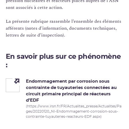
pression nucléaires et réacteurs placés auprès de l’ASN
sont associés à cette action.
La présente rubrique rassemble l’ensemble des éléments
afférents (notes d'information, documents techniques,
lettres de suite d’inspection).
En savoir plus sur ce phénomène
:
Endommagement par corrosion sous
contrainte de tuyauteries connectées au
circuit primaire principal de réacteurs
d’EDF
(https://www.irsn.fr/FR/Actualites_presse/Actualites/Pa
ges/20220120_NI-Endommagement-corrosion-sous-
contrainte-tuyauteries-reacteurs-EDF.aspx)