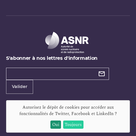
S'abonner à nos lettres d'information
Types de
newsletter
Adresse
Valider
e-
mail
Autorisez le dépôt de cookies pour accéder aux
fonctionnalités de
Twitter, Facebook et LinkedIn
?
Oui
Toujours