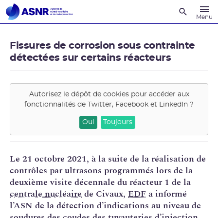
Recherche
Menu
Fissures de corrosion sous contrainte
détectées sur certains réacteurs
Autorisez le dépôt de cookies pour accéder aux
fonctionnalités de
Twitter, Facebook et LinkedIn
?
Oui
Toujours
Le 21 octobre 2021, à la suite de la réalisation de
contrôles par ultrasons programmés lors de la
deuxième visite décennale du réacteur 1 de la
centrale nucléaire
de Civaux,
EDF
a informé
l’ASN de la détection d’indications au niveau de
soudures des coudes des tuyauteries d’injection