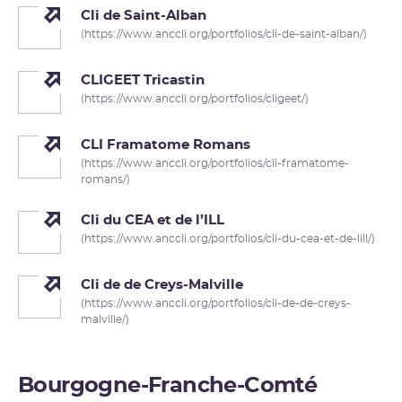
Cli de Saint-Alban
(https://www.anccli.org/portfolios/cli-de-saint-alban/)
CLIGEET Tricastin
(https://www.anccli.org/portfolios/cligeet/)
CLI Framatome Romans
(https://www.anccli.org/portfolios/cli-framatome-
romans/)
Cli du CEA et de l’ILL
(https://www.anccli.org/portfolios/cli-du-cea-et-de-lill/)
Cli de de Creys-Malville
(https://www.anccli.org/portfolios/cli-de-de-creys-
malville/)
Bourgogne-Franche-Comté