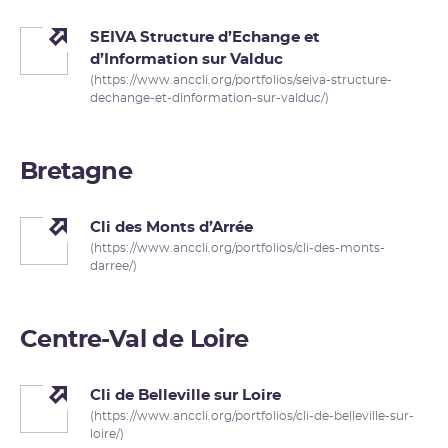
SEIVA Structure d’Echange et
d’Information sur Valduc
(https://www.anccli.org/portfolios/seiva-structure-
dechange-et-dinformation-sur-valduc/)
Bretagne
Cli des Monts d’Arrée
(https://www.anccli.org/portfolios/cli-des-monts-
darree/)
Centre-Val de Loire
Cli de Belleville sur Loire
(https://www.anccli.org/portfolios/cli-de-belleville-sur-
loire/)