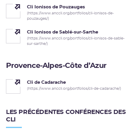
Cli Ionisos de Pouzauges
(https://www.anccli.org/portfolios/cli-ionisos-de-
pouzauges/)
Cli Ionisos de Sablé-sur-Sarthe
(https://www.anccli.org/portfolios/cli-ionisos-de-sable-
sur-sarthe/)
Provence-Alpes-Côte d’Azur
Cli de Cadarache
(https://www.anccli.org/portfolios/cli-de-cadarache/)
LES PRÉCÉDENTES CONFÉRENCES DES
CLI