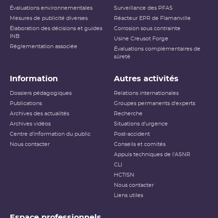
Évaluations environnementales
Surveillance des PFAS
Mesures de publicité diverses
Réacteur EPR de Flamanville
Élaboration des décisions et guides
Corrosion sous contrainte
INB
Usine Creusot Forge
Réglementation associée
Évaluations complémentaires de
sûreté
Information
Autres activités
Dossiers pédagogiques
Relations internationales
Publications
Groupes permanents d'experts
Archives des actualités
Recherche
Archives vidéos
Situations d'urgence
Centre d'information du public
Post-accident
Nous contacter
Conseils et comités
Appuis techniques de l'ASNR
CLI
HCTISN
Nous contacter
Liens utiles
Espace professionnels