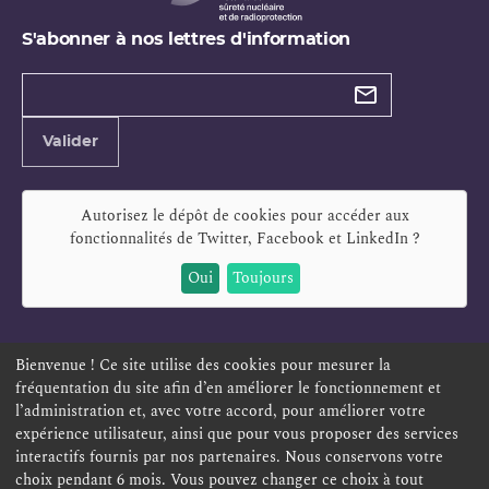
S'abonner à nos lettres d'information
Types de
newsletter
Adresse
Valider
e-
mail
Autorisez le dépôt de cookies pour accéder aux
fonctionnalités de
Twitter, Facebook et LinkedIn
?
Oui
Toujours
Bienvenue ! Ce site utilise des cookies pour mesurer la
fréquentation du site afin d’en améliorer le fonctionnement et
ESPACE PERSONNEL
OFFRES D'EMPLOI
SIGNALEMENT
l’administration et, avec votre accord, pour améliorer votre
TÉLÉSERVICES
PLAN DU SITE
LEXIQUE
expérience utilisateur, ainsi que pour vous proposer des services
ACCESSIBILITÉ
POLITIQUE DE CONFIDENTIALITÉ
interactifs fournis par nos partenaires. Nous conservons votre
choix pendant 6 mois. Vous pouvez changer ce choix à tout
MENTIONS LÉGALES
CONTACT