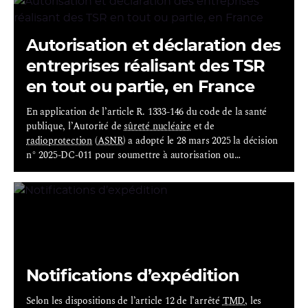
Autorisation et déclaration des
entreprises réalisant des TSR
en tout ou partie, en France
En application de l’article R. 1333-146 du code de la santé
publique, l’Autorité de
sûreté nucléaire
et de
radioprotection
(
ASNR
) a adopté le 28 mars 2025 la décision
n° 2025-DC-011 pour soumettre à autorisation ou
déclaration certaines activités de transport des matières
radioactives. Elle succède à la décision n° 2015 DC 0503 de
l’Autorité de sûreté nucléaire du 12 mars 2015 qui instaurait
un régime de déclaration pour certaines de ces activités.
Notifications d’expédition
Selon les dispositions de l’article 12 de l’arrêté
TMD
, les