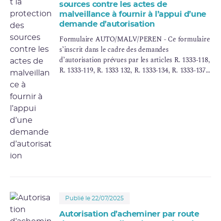
sources contre les actes de
malveillance à fournir à l’appui d’une
demande d’autorisation
Formulaire AUTO/MALV/PEREN - Ce formulaire
s’inscrit dans le cadre des demandes
d’autorisation prévues par les articles R. 1333-118,
R. 1333-119, R. 1333 132, R. 1333-134, R. 1333-137
et R. 1333 146 du code de la santé publique pour
des activités relatives à la détention, l’utilisation,
la fabrica-tion de sources radioactives scellées ou
appareils en contenant, le cas échéant en lien avec
la distribution, l’importation ou l’exportation de
ces sources ou appareils, ainsi que le
transport en
compte propre
dès lors que l’activité nucléaire
implique au moins une source ou lot de sources
de catégorie A, B ou C, indépendamment de la
présence ou pas de sources ou lots de catégorie
D.
Publié le 22/07/2025
Autorisation d’acheminer par route