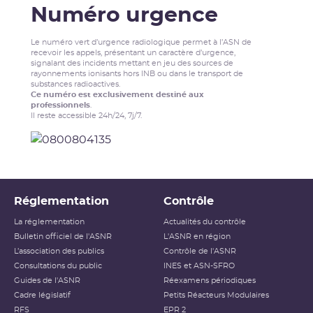
Numéro urgence
Le numéro vert d’urgence radiologique permet à l’ASN de
recevoir les appels, présentant un caractère d’urgence,
signalant des incidents mettant en jeu des sources de
rayonnements ionisants hors INB ou dans le transport de
substances radioactives.
Ce numéro est exclusivement destiné aux
professionnels
.
Il reste accessible 24h/24, 7j/7.
Réglementation
Contrôle
La réglementation
Actualités du contrôle
Bulletin officiel de l'ASNR
L'ASNR en région
L’association des publics
Contrôle de l'ASNR
Consultations du public
INES et ASN-SFRO
Guides de l'ASNR
Réexamens périodiques
Cadre législatif
Petits Réacteurs Modulaires
RFS
EPR 2