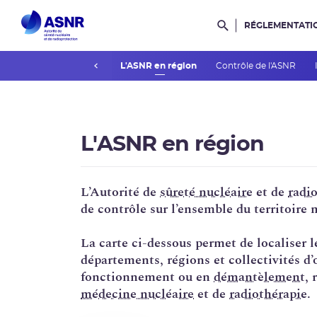
RÉGLEMENTATI
Rechercher dans l
prev
Actualités du contrôle
L'ASNR en région
Contrôle de l'ASNR
L'ASNR en région
L’Autorité de
sûreté nucléaire
et de
radi
de contrôle sur l’ensemble du territoire 
La carte ci-dessous permet de localiser 
départements, régions et collectivités d
fonctionnement ou en
démantèlement
, 
médecine nucléaire
et de
radiothérapie
.