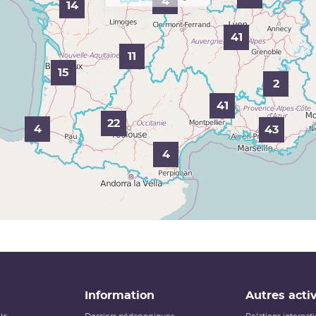
4
14
41
11
15
2
41
22
4
43
4
Information
Autres activ