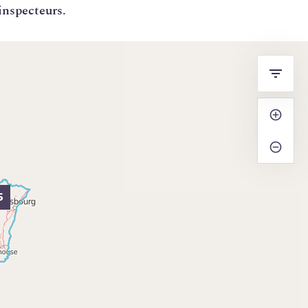
inspecteurs.
+
−
5