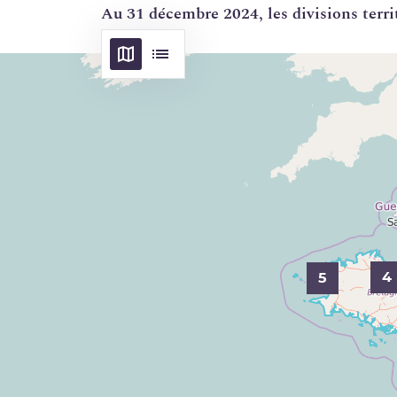
Au 31 décembre 2024, les divisions terr
4
5