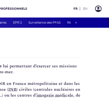
PROFESSIONNELS
FR
EN
next
aires
EPR 2
Surveillance des PFAS
Réacteur EPR de Flamanvill
s
lui permettant d’exercer ses missions
re‑mer.
ASNR en France métropolitaine et dans les
ase (
INB
) civiles (centrales nucléaires en
…) ou les centres d’
imagerie médicale
, de