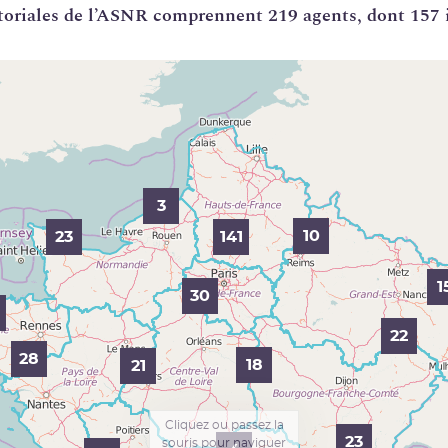
itoriales de l’ASNR comprennent 219 agents, dont 157 
3
10
23
141
1
30
22
28
18
21
Cliquez ou passez la
23
souris pour naviguer