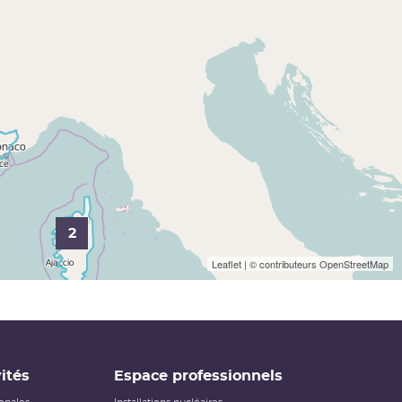
2
Leaflet
| © contributeurs
OpenStreetMap
ités
Espace professionnels