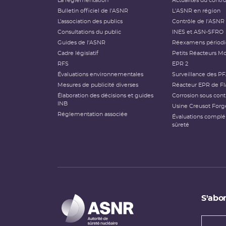
La réglementation
Actualités du contr
Bulletin officiel de l'ASNR
L'ASNR en région
L’association des publics
Contrôle de l'ASNR
Consultations du public
INES et ASN-SFRO
Guides de l'ASNR
Réexamens périod
Cadre législatif
Petits Réacteurs Mo
RFS
EPR 2
Évaluations environnementales
Surveillance des P
Mesures de publicité diverses
Réacteur EPR de Fl
Élaboration des décisions et guides
Corrosion sous cont
INB
Usine Creusot Forg
Réglementation associée
Évaluations compl
sûreté
S'abon
Types
newsl