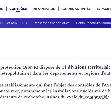
ON
CONTRÔLE
INFORMATION
AUTRES ACTIVITÉS
ESPACE 
e site
INES et ASN-SFRO
Réexamens périodiques
Petits Réacteurs Modul
oprotection
(
ASNR
) dispose de
11 divisions territoriale
métropolitain et dans les départements et régions d’out
les établissements qui font l’objet des contrôles de l’
’outre-mer, notamment les installations nucléaires de b
réacteurs de recherche, usines du
cycle du combustible