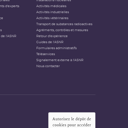
ionales
Installations nucléaires
ts d'experts
Activités médicales
Activités industrielles
ce
Activités vétérinaires
Transport de substances radioactives
és
Agréments, contrôles et mesures
 de l'ASNR
Retour d'expérience
Guides de l'ASNR
Formulaires administratifs
Téléservices
Signalement externe à l'ASNR
Nous contacter
Autorisez le dépôt de
cookies pour accéder