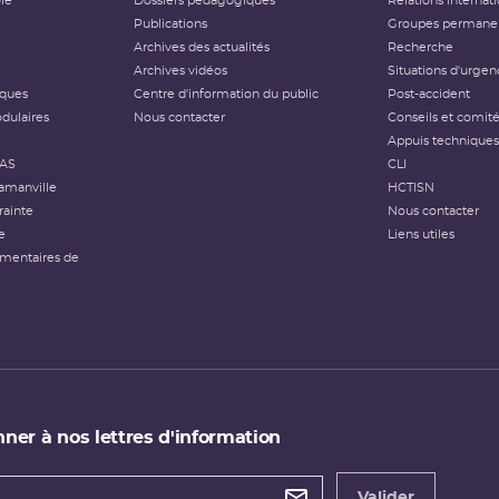
ôle
Dossiers pédagogiques
Relations internat
Publications
Groupes permanen
Archives des actualités
Recherche
Archives vidéos
Situations d'urgen
iques
Centre d'information du public
Post-accident
dulaires
Nous contacter
Conseils et comit
Appuis techniques
FAS
CLI
amanville
HCTISN
rainte
Nous contacter
e
Liens utiles
émentaires de
ner à nos lettres d'information
 de
etter
Valider