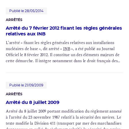
Publié le 28/05/2014
ARRÊTÉS
Arrêté du 7 février 2012 fixant les règles générales
relatives aux INB
L’arrêté « fixant les règles générales relatives aux installations
nucléaires de base », dit arrêté «
INB
», a été publié au Journal
Officiel le 8 février 2012. Il constitue un des éléments majeurs de
cette démarche. Il intègre notamment dans le droit français des
règles correspondant aux meilleures pratiques internationales. Les
dispositions de l’arrêté INB traitent principalement de
l’organisation et des responsabilités des exploitants d’INB, de la
démonstration de sûreté nucléaire, de la maîtrise des nuisances et
Publié le 21/09/2009
de leur impact sur la santé et l’environnement, de la gestion des
ARRÊTÉS
déchets et de la préparation et la gestion des situations d’urgence.
Arrêté du 8 juillet 2009
Arrêté du 8 juillet 2009 portant modification du règlement annexé
à l’arrêté du 23 novembre 1987 relatif à la sécurité des navires. Le
texte modifie la Division 411 (transport par mer des marchandises