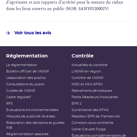
d'agrément et aux rapports d'activité pour la mesure du radon
dans les lieux ouverts au public (NOR: SANY0520002V)
Voir tous les avis
Réglementation
Contrôle
La réglementation
Actualités du contrôle
Bulletin officiel de l'ASNR
L'ASNR en région
L’association des publics
Contrôle de l'ASNR
Consultations du public
INES et ASN-SFRO
Guides de l'ASNR
Réexamens périodiques
Cadre législatif
Petits Réacteurs Modulaires
RFS
EPR 2
Évaluations environnementales
Surveillance des PFAS
Mesures de publicité diverses
Réacteur EPR de Flamanville
Élaboration des décisions et guides
Corrosion sous contrainte
INB
Usine Creusot Forge
Réglementation associée
Évaluations complémentaires de