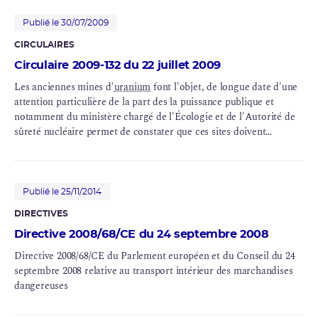
Publié le 30/07/2009
CIRCULAIRES
Circulaire 2009-132 du 22 juillet 2009
Les anciennes mines d'
uranium
font l'objet, de longue date d'une
attention particulière de la part des la puissance publique et
notamment du ministère chargé de l'Écologie et de l'Autorité de
sûreté nucléaire permet de constater que ces sites doivent
s'inscrire dans un processus vertueux de surveillance et, le cas
échéant, de reprise en état, pour limiter les impacts de ces sites
sur la santé publique et la qualité de l'environnement.
Publié le 25/11/2014
DIRECTIVES
Directive 2008/68/CE du 24 septembre 2008
Directive 2008/68/CE du Parlement européen et du Conseil du 24
septembre 2008 relative au transport intérieur des marchandises
dangereuses