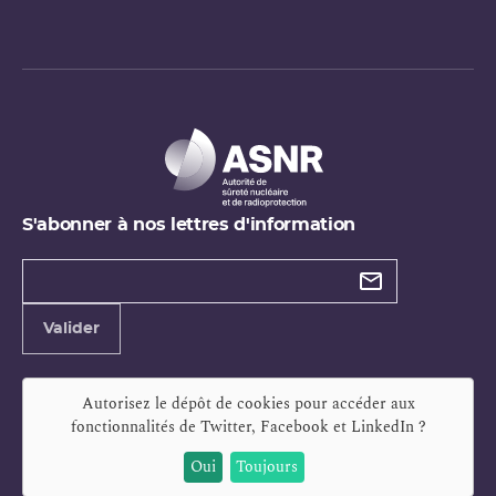
S'abonner à nos lettres d'information
Types de
newsletter
Adresse
Valider
e-
mail
Autorisez le dépôt de cookies pour accéder aux
fonctionnalités de
Twitter, Facebook et LinkedIn
?
Oui
Toujours