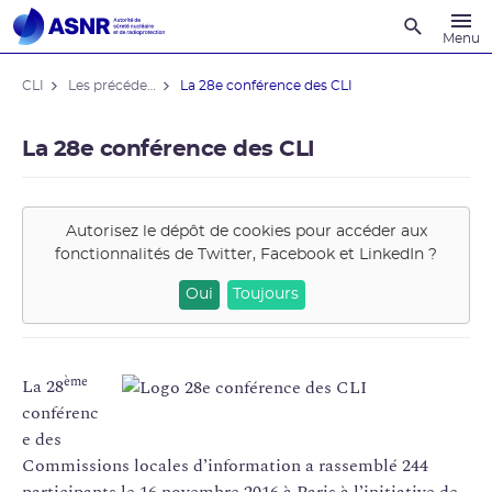
Recherche
Menu
CLI
Les précédentes Conférences des CLI
La 28e conférence des CLI
La 28e conférence des CLI
Autorisez le dépôt de cookies pour accéder aux
fonctionnalités de
Twitter, Facebook et LinkedIn
?
Oui
Toujours
ème
La 28
conférenc
e des
Commissions locales d’information a rassemblé 244
participants le 16 novembre 2016 à Paris à l’initiative de