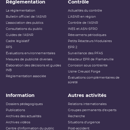
Réglementation
Contrôle
La réglementation
Actualités du contrôle
Bulletin officiel de l'ASNR
L'ASNR en région
L’association des publics
Contrôle de l'ASNR
Consultations du public
INES et ASN-SFRO
Guides de l'ASNR
Réexamens périodiques
Cadre législatif
Petits Réacteurs Modulaires
RFS
EPR 2
Évaluations environnementales
Surveillance des PFAS
Mesures de publicité diverses
Réacteur EPR de Flamanville
Élaboration des décisions et guides
Corrosion sous contrainte
INB
Usine Creusot Forge
Réglementation associée
Évaluations complémentaires de
sûreté
Information
Autres activités
Dossiers pédagogiques
Relations internationales
Publications
Groupes permanents d'experts
Archives des actualités
Recherche
Archives vidéos
Situations d'urgence
Centre d'information du public
Post-accident