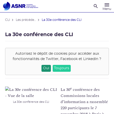
Recherche
Menu
CLI
Les précédentes Conférences des CLI
La 30e conférence des CLI
La 30e conférence des CLI
Autorisez le dépôt de cookies pour accéder aux
fonctionnalités de
Twitter, Facebook et LinkedIn
?
Oui
Toujours
e
La 30
conférence des
Commissions locales
d’information a rassemblé
La 30e conférence des CLI
220 participants le 7
novembre 2018 à Paris à