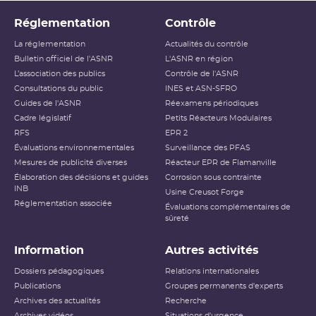
Réglementation
Contrôle
La réglementation
Actualités du contrôle
Bulletin officiel de l'ASNR
L'ASNR en région
L’association des publics
Contrôle de l'ASNR
Consultations du public
INES et ASN-SFRO
Guides de l'ASNR
Réexamens périodiques
Cadre législatif
Petits Réacteurs Modulaires
RFS
EPR 2
Évaluations environnementales
Surveillance des PFAS
Mesures de publicité diverses
Réacteur EPR de Flamanville
Élaboration des décisions et guides
Corrosion sous contrainte
INB
Usine Creusot Forge
Réglementation associée
Évaluations complémentaires de
sûreté
Information
Autres activités
Dossiers pédagogiques
Relations internationales
Publications
Groupes permanents d'experts
Archives des actualités
Recherche
Archives vidéos
Situations d'urgence