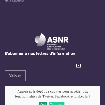
Nous contacter
S'abonner à nos lettres d'information
Types de
newsletter
Adresse
Valider
e-
mail
Autorisez le dépôt de cookies pour accéder aux
fonctionnalités de
Twitter, Facebook et LinkedIn
?
Oui
Toujours