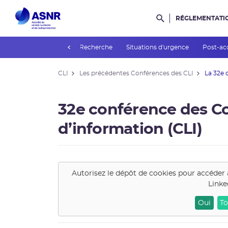
RÉGLEMENTATI
Rechercher dans l
prev
permanents d'experts
Recherche
Situations d'urgence
Post-ac
CLI
Les précédentes Conférences des CLI
La 32e 
32e conférence des C
d’information (CLI)
Autorisez le dépôt de cookies pour accéder 
Linke
Oui
To