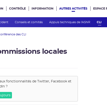
ON
CONTRÔLE
INFORMATION
AUTRES ACTIVITÉS
ESPACE 
e site
cident
Conseils et comités
Appuis techniques de l'ASNR
CLI
conférence des CLI
ommissions locales
aux fonctionnalités de
Twitter, Facebook et
dIn
?
ujours