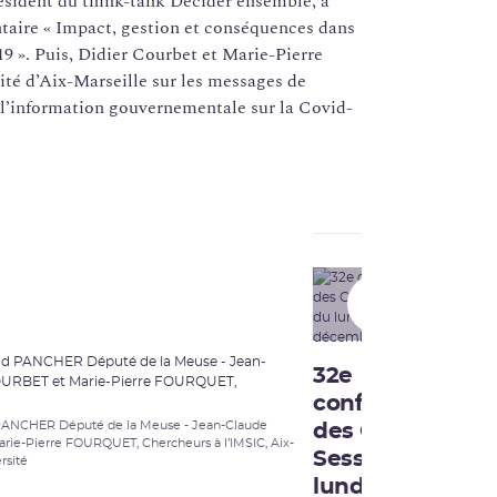
sident du think-tank Décider ensemble, a
ntaire « Impact, gestion et conséquences dans
9 ». Puis, Didier Courbet et Marie-Pierre
ité d’Aix-Marseille sur les messages de
 l’information gouvernementale sur la Covid-
01:35:50
32e
conférence
PANCHER Député de la Meuse - Jean-Claude
des CLI -
ie-Pierre FOURQUET, Chercheurs à l’IMSIC, Aix-
Session du
rsité
lundi 7