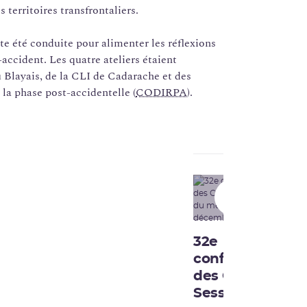
 territoires transfrontaliers.
te été conduite pour alimenter les réflexions
-accident. Les quatre ateliers étaient
 Blayais, de la CLI de Cadarache et des
la phase post-accidentelle (
CODIRPA
).
01:03:31
32e
conférence
des CLI -
Session du