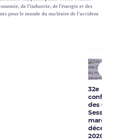
nomie, de l’industrie, de l’énergie et des
ents pour le monde du nucléaire de l’accident
01:35:27
32e
conférence
des CLI -
Session du
mardi 8
décembre
2020