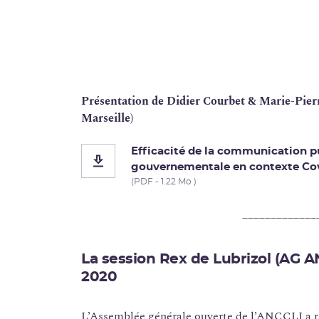
Présentation de Didier Courbet & Marie-Pier
Marseille)
Efficacité de la communication pu
gouvernementale en contexte Co
(PDF - 1.22 Mo )
_____________
La session Rex de Lubrizol (AG 
2020
L’Assemblée générale ouverte de l’
ANCCLI
a r