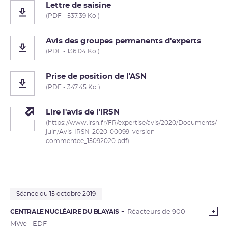
Lettre de saisine
(PDF - 537.39 Ko )
Avis des groupes permanents d'experts
(PDF - 136.04 Ko )
Prise de position de l'ASN
(PDF - 347.45 Ko )
Lire l'avis de l'IRSN
(https://www.irsn.fr/FR/expertise/avis/2020/Documents/
juin/Avis-IRSN-2020-00099_version-
commentee_15092020.pdf)
Séance du 15 octobre 2019
CENTRALE NUCLÉAIRE DU BLAYAIS
Réacteurs de 900
MWe - EDF