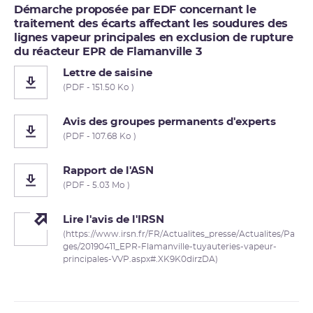
Démarche proposée par EDF concernant le
traitement des écarts affectant les soudures des
lignes vapeur principales en exclusion de rupture
du réacteur EPR de Flamanville 3
Lettre de saisine
(PDF - 151.50 Ko )
Avis des groupes permanents d'experts
(PDF - 107.68 Ko )
Rapport de l'ASN
(PDF - 5.03 Mo )
Lire l'avis de l'IRSN
(https://www.irsn.fr/FR/Actualites_presse/Actualites/Pa
ges/20190411_EPR-Flamanville-tuyauteries-vapeur-
principales-VVP.aspx#.XK9K0dirzDA)