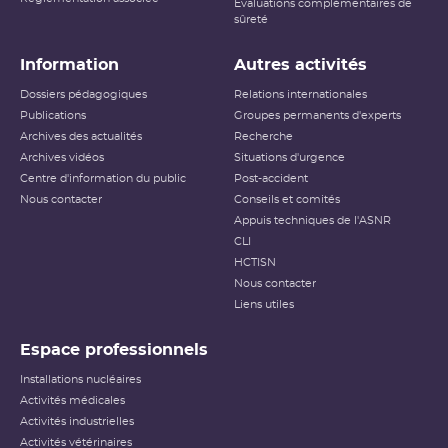
Évaluations complémentaires de
sûreté
Information
Autres activités
Dossiers pédagogiques
Relations internationales
Publications
Groupes permanents d'experts
Archives des actualités
Recherche
Archives vidéos
Situations d'urgence
Centre d'information du public
Post-accident
Nous contacter
Conseils et comités
Appuis techniques de l'ASNR
CLI
HCTISN
Nous contacter
Liens utiles
Espace professionnels
Installations nucléaires
Activités médicales
Activités industrielles
Activités vétérinaires