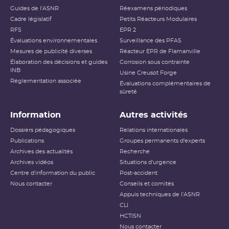
Guides de l'ASNR
Réexamens périodiques
Cadre législatif
Petits Réacteurs Modulaires
RFS
EPR 2
Évaluations environnementales
Surveillance des PFAS
Mesures de publicité diverses
Réacteur EPR de Flamanville
Élaboration des décisions et guides
Corrosion sous contrainte
INB
Usine Creusot Forge
Réglementation associée
Évaluations complémentaires de
sûreté
Information
Autres activités
Dossiers pédagogiques
Relations internationales
Publications
Groupes permanents d'experts
Archives des actualités
Recherche
Archives vidéos
Situations d'urgence
Centre d'information du public
Post-accident
Nous contacter
Conseils et comités
Appuis techniques de l'ASNR
CLI
HCTISN
Nous contacter