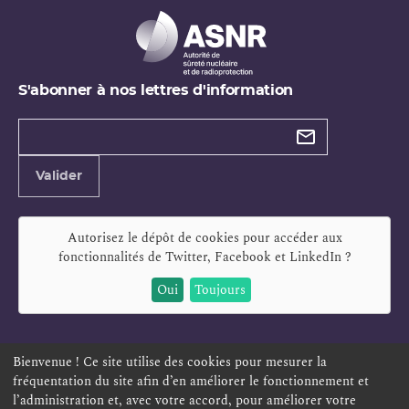
S'abonner à nos lettres d'information
Types de
newsletter
Adresse
Valider
e-
mail
Autorisez le dépôt de cookies pour accéder aux
fonctionnalités de
Twitter, Facebook et LinkedIn
?
Oui
Toujours
Bienvenue ! Ce site utilise des cookies pour mesurer la
fréquentation du site afin d’en améliorer le fonctionnement et
ESPACE PERSONNEL
OFFRES D'EMPLOI
SIGNALEMENT
l’administration et, avec votre accord, pour améliorer votre