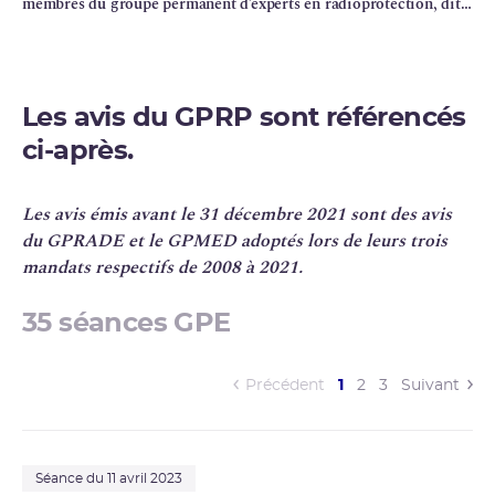
membres du groupe permanent d’experts en radioprotection, dit «
GPRP », et du groupe de travail associé relatif à la
radioprotection des patients dit « GTRPP »
Les avis du GPRP sont référencés
ci-après.
Les avis émis avant le 31 décembre 2021 sont des avis
du
GPRADE
et le
GPMED
adoptés lors de leurs trois
mandats respectifs de 2008 à 2021.
35 séances GPE
(current)
Précédent
1
2
3
Suivant
Séance du 11 avril 2023