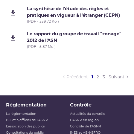
La synthèse de l'étude des règles et
pratiques en vigueur à l'étranger (CEPN)
(PDF - 339.72 Ko )
Le rapport du groupe de travail "zonage"
2012 de l'ASN
(PDF - 5.87 Mo )
(current)
Précédent
1
2
3
Suivant
Réglementation
Contrôle
La réglementation
Actualités du contrôle
Bulletin officiel de l'ASNR
L'ASNR en région
L’association des publics
Contrôle de l'ASNR
Consultations du public
INES et ASN-SFRO