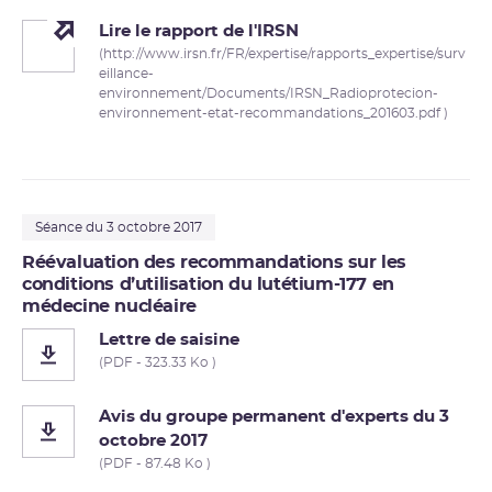
Lire le rapport de l'IRSN
(http://www.irsn.fr/FR/expertise/rapports_expertise/surv
eillance-
environnement/Documents/IRSN_Radioprotecion-
environnement-etat-recommandations_201603.pdf )
Séance du 3 octobre 2017
Réévaluation des recommandations sur les
conditions d’utilisation du lutétium-177 en
médecine nucléaire
Lettre de saisine
(PDF - 323.33 Ko )
Avis du groupe permanent d'experts du 3
octobre 2017
(PDF - 87.48 Ko )