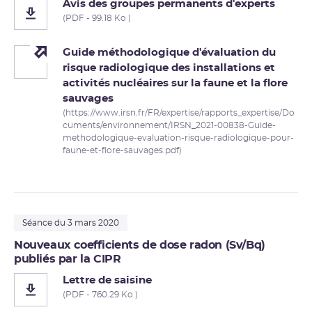
Avis des groupes permanents d'experts
(PDF - 99.18 Ko )
Guide méthodologique d'évaluation du
risque radiologique des installations et
activités nucléaires sur la faune et la flore
sauvages
(https://www.irsn.fr/FR/expertise/rapports_expertise/Do
cuments/environnement/IRSN_2021-00838-Guide-
methodologique-evaluation-risque-radiologique-pour-
faune-et-flore-sauvages.pdf)
Séance du 3 mars 2020
Nouveaux coefficients de dose radon (Sv/Bq)
publiés par la CIPR
Lettre de saisine
(PDF - 760.29 Ko )