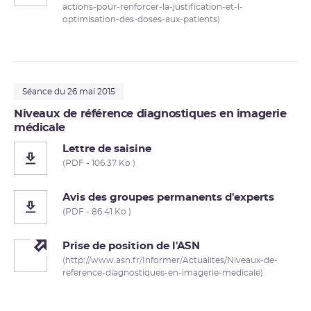
actions-pour-renforcer-la-justification-et-l-
optimisation-des-doses-aux-patients)
Séance du 26 mai 2015
Niveaux de référence diagnostiques en imagerie
médicale
Lettre de saisine
(PDF - 106.37 Ko )
Avis des groupes permanents d'experts
(PDF - 86.41 Ko )
Prise de position de l'ASN
(http://www.asn.fr/Informer/Actualites/Niveaux-de-
reference-diagnostiques-en-imagerie-medicale)