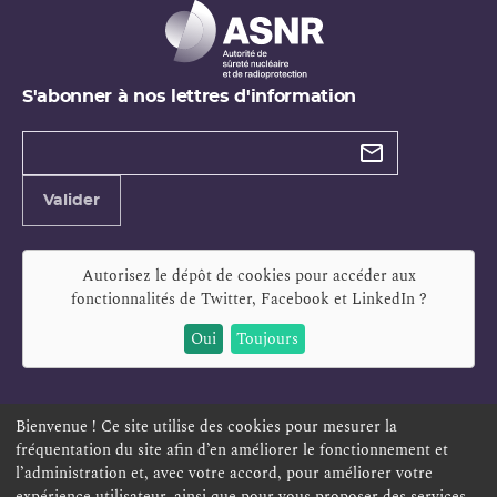
S'abonner à nos lettres d'information
Types de
newsletter
Adresse
Valider
e-
mail
Autorisez le dépôt de cookies pour accéder aux
fonctionnalités de
Twitter, Facebook et LinkedIn
?
Oui
Toujours
Bienvenue ! Ce site utilise des cookies pour mesurer la
fréquentation du site afin d’en améliorer le fonctionnement et
ESPACE PERSONNEL
OFFRES D'EMPLOI
SIGNALEMENT
l’administration et, avec votre accord, pour améliorer votre
TÉLÉSERVICES
PLAN DU SITE
LEXIQUE
expérience utilisateur, ainsi que pour vous proposer des services