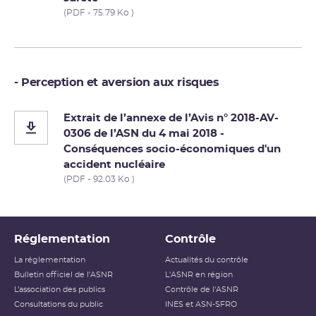
(PDF - 75.79 Ko )
- Perception et aversion aux risques
Extrait de l’annexe de l’Avis n° 2018-AV-
0306 de l’ASN du 4 mai 2018 -
Conséquences socio-économiques d'un
accident nucléaire
(PDF - 92.03 Ko )
Réglementation
Contrôle
La réglementation
Actualités du contrôle
Bulletin officiel de l'ASNR
L'ASNR en région
L’association des publics
Contrôle de l'ASNR
Consultations du public
INES et ASN-SFRO