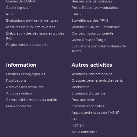
Guides de l'ASNR
Réexamens périodiques
Cadre législatif
Petits Réacteurs Modulaires
RFS
EPR 2
Évaluations environnementales
Surveillance des PFAS
Mesures de publicité diverses
Réacteur EPR de Flamanville
Élaboration des décisions et guides
Corrosion sous contrainte
INB
Usine Creusot Forge
Réglementation associée
Évaluations complémentaires de
sûreté
Information
Autres activités
Dossiers pédagogiques
Relations internationales
Publications
Groupes permanents d'experts
Archives des actualités
Recherche
Archives vidéos
Situations d'urgence
Centre d'information du public
Post-accident
Nous contacter
Conseils et comités
Appuis techniques de l'ASNR
CLI
HCTISN
Nous contacter