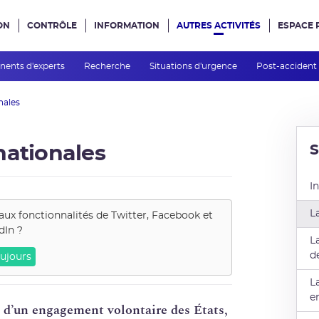
ON
CONTRÔLE
INFORMATION
AUTRES ACTIVITÉS
ESPACE 
e site
ents d'experts
Recherche
Situations d'urgence
Post-accident
nales
nationales
I
L
aux fonctionnalités de
Twitter, Facebook et
dIn
?
L
d
ujours
L
e
e d’un engagement volontaire des États,