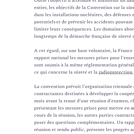
Outre l’objectif d’atteindre et maintenir un ha
entier, les objectifs de la Convention sur la sûr
dans les installations nucléaires, des défenses 
potentiels et de prévenir les accidents pouvan
limiter leurs conséquences. Les domaines abor
longtemps de la démarche française de sûreté n
A cet égard, sur une base volontaire, la Franc
rapport national les mesures prises pour l'ense
sont soumis à la même réglementation générale 
ce qui concerne la sûreté et la
radioprotection
.
La convention prévoit l'organisation triennale
contractantes destinées à développer la coopér
mois avant la tenue d'une réunion d'examen, c
présentant les mesures prises pour mettre en œ
cours de la réunion, les autres parties contrac
poser des questions complémentaires. Un rappor
réunion et rendu public, présente les progrès ac