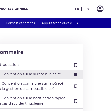
PROFESSIONNELS
FR
EN
next
Conseils et comités
Appuis techniques de l'ASNR
CLI
HCTI
Sommaire
ntroduction
a Convention sur la sûreté nucléaire
a Convention commune sur la sûreté
e la gestion du combustible usé
a Convention sur la notification rapide
n cas d'accident nucléaire