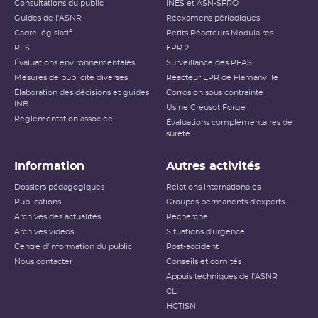
Consultations du public
INES et ASN-SFRO
Guides de l'ASNR
Réexamens périodiques
Cadre législatif
Petits Réacteurs Modulaires
RFS
EPR 2
Évaluations environnementales
Surveillance des PFAS
Mesures de publicité diverses
Réacteur EPR de Flamanville
Élaboration des décisions et guides
Corrosion sous contrainte
INB
Usine Creusot Forge
Réglementation associée
Évaluations complémentaires de
sûreté
Information
Autres activités
Dossiers pédagogiques
Relations internationales
Publications
Groupes permanents d'experts
Archives des actualités
Recherche
Archives vidéos
Situations d'urgence
Centre d'information du public
Post-accident
Nous contacter
Conseils et comités
Appuis techniques de l'ASNR
CLI
HCTISN