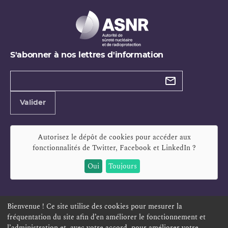
S'abonner à nos lettres d'information
Types de
newsletter
Adresse
Valider
e-
mail
Autorisez le dépôt de cookies pour accéder aux
fonctionnalités de
Twitter, Facebook et LinkedIn
?
Oui
Toujours
Bienvenue ! Ce site utilise des cookies pour mesurer la
fréquentation du site afin d’en améliorer le fonctionnement et
ESPACE PERSONNEL
OFFRES D'EMPLOI
SIGNALEMENT
l’administration et, avec votre accord, pour améliorer votre