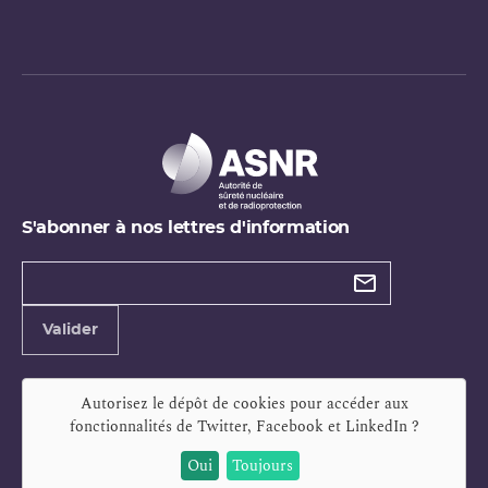
S'abonner à nos lettres d'information
Types de
newsletter
Adresse
Valider
e-
mail
Autorisez le dépôt de cookies pour accéder aux
fonctionnalités de
Twitter, Facebook et LinkedIn
?
Oui
Toujours