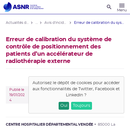
Recherche
Menu
Actualités du contrôle
...
Avis d'incident affectant un patient en radiothérapie
Erreur de calibration du système de ...
Erreur de calibration du système de
contrôle de positionnement des
patients d’un accélérateur de
radiothérapie externe
Autorisez le dépôt de cookies pour accéder
aux fonctionnalités de
Twitter, Facebook et
Publié le
LinkedIn
?
19/01/202
4
Oui
Toujours
CENTRE HOSPITALIER DÉPARTEMENTAL VENDÉE
85000 La