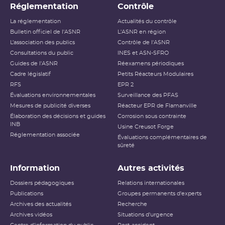
conséquence pour le patient
Réglementation
Contrôle
La réglementation
Actualités du contrôle
Événement /Avec conséquence
Niveau 1
dosimétrique mais sans
Bulletin officiel de l'ASNR
L'ASNR en région
conséquence clinique attendue
L’association des publics
Contrôle de l'ASNR
Consultations du public
INES et ASN-SFRO
Incident / Événement occasionnant
Guides de l'ASNR
Réexamens périodiques
ou susceptible d’occasionner une
Niveau 2
Cadre législatif
Petits Réacteurs Modulaires
altération modérée d’un organe ou
RFS
EPR 2
fonction.
Évaluations environnementales
Surveillance des PFAS
Mesures de publicité diverses
Réacteur EPR de Flamanville
Incident / Événement occasionnant
Élaboration des décisions et guides
Corrosion sous contrainte
Niveau 3
une altération sévère d’un ou
INB
plusieurs organes ou fonctions
Usine Creusot Forge
Réglementation associée
Évaluations complémentaires de
sûreté
Accident / Événement grave
mettant la vie en
Niveau 4
danger,complication ou séquelle
Information
Autres activités
invalidante
Dossiers pédagogiques
Relations internationales
Publications
Groupes permanents d'experts
Niveau 5
Décès / 1 patient
Archives des actualités
Recherche
Archives vidéos
Situations d'urgence
Niveau 6
Décès / 2 à 10 patients