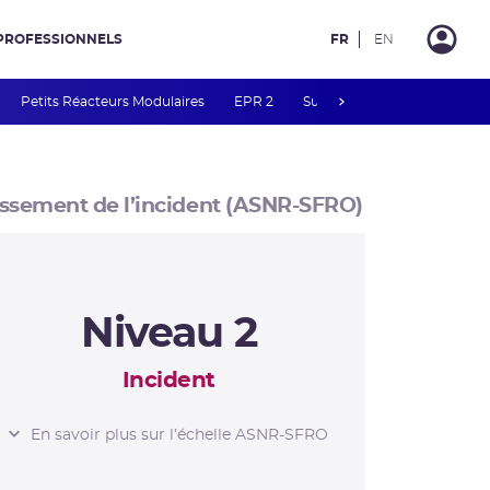
PROFESSIONNELS
FR
EN
next
Petits Réacteurs Modulaires
EPR 2
Surveillance des PFAS
R
ssement de l’incident (ASNR-SFRO)
Niveau 2
Incident
L’ÉCHELLE ASNR-
En savoir plus sur l’échelle ASNR-SFRO
SFRO