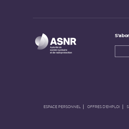
S'abon
Types
newsl
Adress
e-
mail
ESPACE PERSONNEL
OFFRES D'EMPLOI