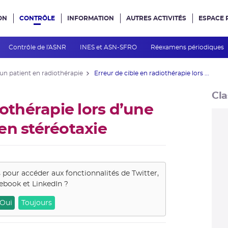
ON
CONTRÔLE
INFORMATION
AUTRES ACTIVITÉS
ESPACE 
e site
Contrôle de l'ASNR
INES et ASN-SFRO
Réexamens périodiques
 un patient en radiothérapie
Erreur de cible en radiothérapie lors ...
Cla
iothérapie lors d’une
en stéréotaxie
s pour accéder aux fonctionnalités de
Twitter,
ebook et LinkedIn
?
Oui
Toujours