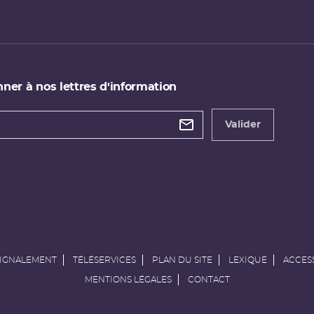
ner à nos lettres d'information
 de
etter
Valider
e
SIGNALEMENT
TÉLÉSERVICES
PLAN DU SITE
LEXIQUE
ACCESS
MENTIONS LÉGALES
CONTACT