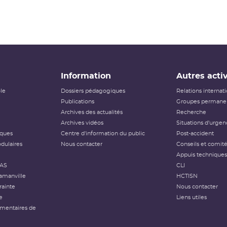
Information
Autres activ
ôle
Dossiers pédagogiques
Relations internat
Publications
Groupes permanen
Archives des actualités
Recherche
Archives vidéos
Situations d'urgen
iques
Centre d'information du public
Post-accident
dulaires
Nous contacter
Conseils et comit
Appuis techniques
FAS
CLI
amanville
HCTISN
rainte
Nous contacter
e
Liens utiles
émentaires de