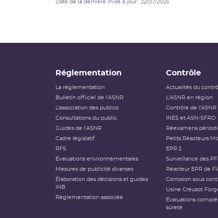
Date de la dernière mise à jour : 22/07/2025
Réglementation
Contrôle
La réglementation
Actualités du contr
Bulletin officiel de l'ASNR
L'ASNR en région
L’association des publics
Contrôle de l'ASNR
Consultations du public
INES et ASN-SFRO
Guides de l'ASNR
Réexamens périod
Cadre législatif
Petits Réacteurs Mo
RFS
EPR 2
Évaluations environnementales
Surveillance des P
Mesures de publicité diverses
Réacteur EPR de Fl
Élaboration des décisions et guides
Corrosion sous cont
INB
Usine Creusot Forg
Réglementation associée
Évaluations compl
sûreté