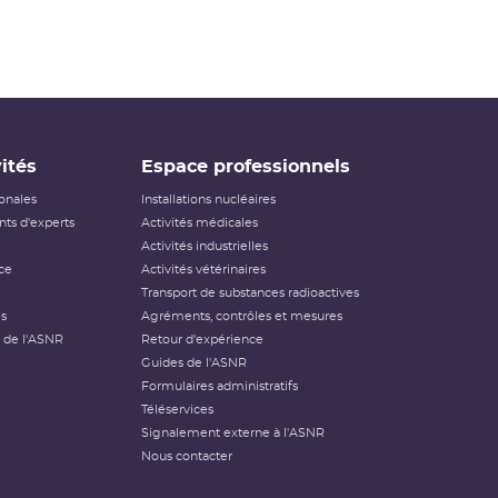
ités
Espace professionnels
ionales
Installations nucléaires
ts d'experts
Activités médicales
Activités industrielles
ce
Activités vétérinaires
Transport de substances radioactives
és
Agréments, contrôles et mesures
 de l'ASNR
Retour d'expérience
Guides de l'ASNR
Formulaires administratifs
Téléservices
Signalement externe à l'ASNR
Nous contacter