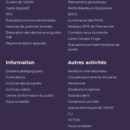
Incident / Événement occasionnant
Guides de l'ASNR
Réexamens périodiques
ou susceptible d’occasionner une
Niveau 2
Cadre législatif
Petits Réacteurs Modulaires
altération modérée d’un organe ou
RFS
EPR 2
fonction.
Évaluations environnementales
Surveillance des PFAS
Mesures de publicité diverses
Réacteur EPR de Flamanville
Incident / Événement occasionnant
Élaboration des décisions et guides
Corrosion sous contrainte
Niveau 3
une altération sévère d’un ou
INB
plusieurs organes ou fonctions
Usine Creusot Forge
Réglementation associée
Évaluations complémentaires de
sûreté
Accident / Événement grave
mettant la vie en
Niveau 4
danger,complication ou séquelle
Information
Autres activités
invalidante
Dossiers pédagogiques
Relations internationales
Publications
Groupes permanents d'experts
Niveau 5
Décès / 1 patient
Archives des actualités
Recherche
Archives vidéos
Situations d'urgence
Niveau 6
Décès / 2 à 10 patients
Centre d'information du public
Post-accident
Nous contacter
Conseils et comités
Niveau 7
Décès / plus de 10 patients
Appuis techniques de l'ASNR
L’échelle ASN-SFRO a été élaborée en juillet 2007 par
CLI
l’ASN en concertation avec la Société française de
HCTISN
radiothérapie oncologique (SFRO). Après évaluation
Nous contacter
conjointe avec la SFRO et la Société française de