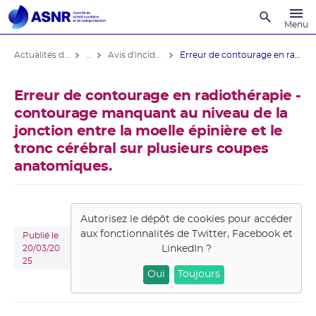
Recherche
Menu
Actualités du contrôle
...
Avis d'incident affectant un patient en radiothérapie
Erreur de contourage en radiothérapie ...
Erreur de contourage en radiothérapie -
contourage manquant au niveau de la
jonction entre la moelle épinière et le
tronc cérébral sur plusieurs coupes
anatomiques.
Autorisez le dépôt de cookies pour accéder
aux fonctionnalités de
Twitter, Facebook et
Publié le
LinkedIn
?
20/03/20
25
Oui
Toujours