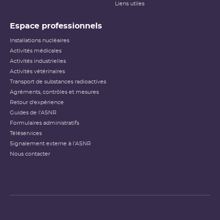
physique médicale (
SFPM
) sur une période de douze
Liens utiles
mois, l’échelle a été publiée sur le site Internet en juillet
2008. Elle a pour objectif d’informer le public sur les
événements de radioprotection affectant des patients
Espace professionnels
dans le cadre d’une procédure de radiothérapie.
Installations nucléaires
Échelle ASN-SFRO pour la
Activités médicales
prise en compte des
Activités industrielles
événements de
radioprotection affectant des
Activités vétérinaires
patients dans le cadre d'une
Transport de substances radioactives
procédure de radiothérapie
Agréments, contrôles et mesures
(PDF - 625.90 Ko )
Retour d'expérience
Guides de l'ASNR
Formulaires administratifs
Téléservices
Signalement externe à l'ASNR
Nous contacter