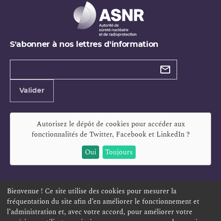
S'abonner à nos lettres d'information
Types de
newsletter
Adresse
Valider
e-
mail
Autorisez le dépôt de cookies pour accéder aux
fonctionnalités de
Twitter, Facebook et LinkedIn
?
Oui
Toujours
Bienvenue ! Ce site utilise des cookies pour mesurer la
fréquentation du site afin d’en améliorer le fonctionnement et
ESPACE PERSONNEL
OFFRES D'EMPLOI
SIGNALEMENT
l’administration et, avec votre accord, pour améliorer votre
TÉLÉSERVICES
PLAN DU SITE
LEXIQUE