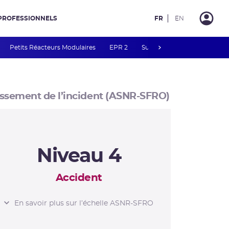
PROFESSIONNELS
FR
EN
next
Petits Réacteurs Modulaires
EPR 2
Surveillance des PFAS
R
ssement de l’incident (ASNR-SFRO)
Niveau 4
Accident
L’ÉCHELLE ASNR-
En savoir plus sur l’échelle ASNR-SFRO
SFRO