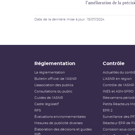
l’amélioration de la précisi
Date de la dernière mise à jour : 15/07/2024
Réglementation
Contrôle
La réglementation
Actualités du contr
Bulletin officiel de l'ASNR
L'ASNR en région
L’association des publics
Contrôle de l'ASNR
Consultations du public
INES et ASN-SFRO
Guides de l'ASNR
Réexamens périod
Cadre législatif
Petits Réacteurs Mo
RFS
EPR 2
Évaluations environnementales
Surveillance des P
Mesures de publicité diverses
Réacteur EPR de Fl
Élaboration des décisions et guides
Corrosion sous cont
INB