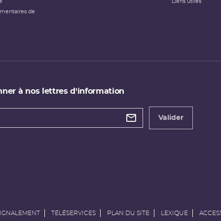
e
Liens utiles
émentaires de
ner à nos lettres d'information
 de
etter
Valider
e
SIGNALEMENT
TÉLÉSERVICES
PLAN DU SITE
LEXIQUE
ACCESS