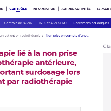
ON
CONTRÔLE
INFORMATION
AUTRES ACTIVITÉS
ESPACE 
e site
Contrôle de l'ASNR
INES et ASN-SFRO
Réexamens périodiques
 un patient en radiothérapie
Non prise en compte d’une ...
Cla
pie lié à la non prise
thérapie antérieure,
ortant surdosage lors
t par radiothérapie