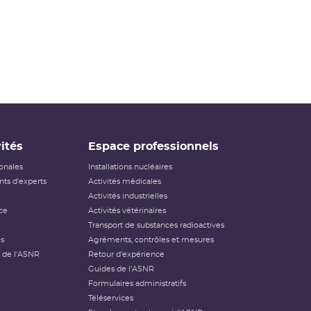
ités
Espace professionnels
ionales
Installations nucléaires
ts d'experts
Activités médicales
Activités industrielles
ce
Activités vétérinaires
Transport de substances radioactives
és
Agréments, contrôles et mesures
 de l'ASNR
Retour d'expérience
Guides de l'ASNR
Formulaires administratifs
Téléservices