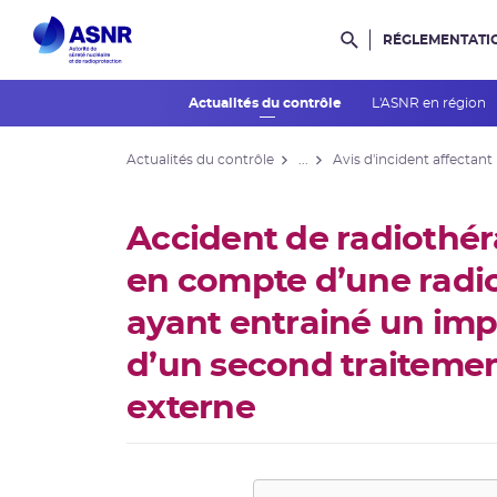
RÉGLEMENTATI
Rechercher dans l
Actualités du contrôle
L'ASNR en région
Actualités du contrôle
...
Avis d'incident affectant
Accident de radiothéra
en compte d’une radio
ayant entrainé un imp
d’un second traitemen
externe