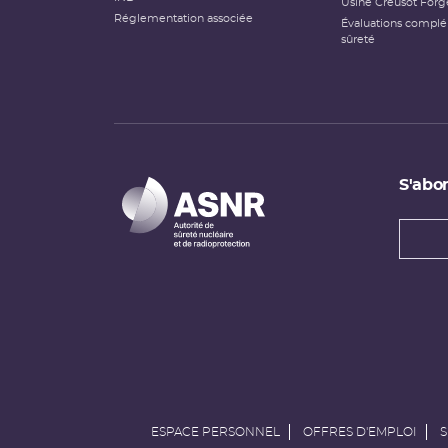
Usine Creusot Forg
Réglementation associée
Évaluations compl
sûreté
S'abon
Types
newsl
Adress
e-
mail
ESPACE PERSONNEL
OFFRES D'EMPLOI