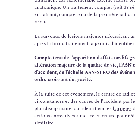
traitement par radiothérapie externe réalisé p
anatomique. Un traitement complet (soit 38 séa
entraînant, compte tenu de la première radioth
risque.
La survenue de lésions majeures nécessitant un
après la fin du traitement, a permis d’identifier
Compte tenu de
l’apparition d’effets tardifs gr
altération majeure de la qualité de vie, l’ASN
d’accident, de
l’échelle
ASN-SFRO
des événem
ordre croissant de gravité.
À la suite de cet événement, le centre de radi
circonstances et des causes de l’accident par l
pluridisciplinaire, qui identifiera les
barrières
d
actions correctives à mettre en œuvre pour ré
similaire.