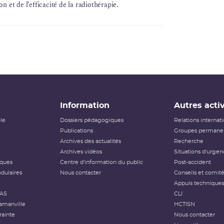
on et de l’efficacité de la radiothérapie.
Information
Autres activ
ôle
Dossiers pédagogiques
Relations internat
Publications
Groupes permanen
Archives des actualités
Recherche
Archives vidéos
Situations d'urgen
iques
Centre d'information du public
Post-accident
dulaires
Nous contacter
Conseils et comit
Appuis techniques
FAS
CLI
amanville
HCTISN
rainte
Nous contacter