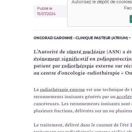
Autorisez le dépôt de cookie
Fac
Publié le
15/07/2024
ONCORAD GARONNE - CLINIQUE PASTEUR (ATRIUM)
L’Autorité de
sûreté nucléaire
(ASN) a été
événement significatif
en
radioprotecti
patient par
radiothérapie
externe sur réc
au centre d’oncologie-radiothérapie « O
La
radiothérapie externe
est une technique de t
rayonnements ionisants générés par un
accélér
cancéreuses. Les rayonnements ionisants sont a
plusieurs fractions, délivrées sur un ou plusieur
Le traitement, délivré dans le courant de l’été