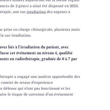
lusieurs années auparavant sur la même région
nces de 2 grays) a ainsi été dispensé en 2023,
érapie, une sur-
irradiation
des organes à
e prise en charge chirurgicale, plusieurs mois
 la sur-irradiation.
aves liés à l’irradiation du patient, avec
 classe cet événement au niveau 4,
qualifié
ents en radiothérapie
, graduée de 0 à 7 par
othérapie a engagé une analyse approfondie des
e comité de retour d’expérience
e défense qui n’ont pas fonctionné et les
duire le risque de survenue d’un événement