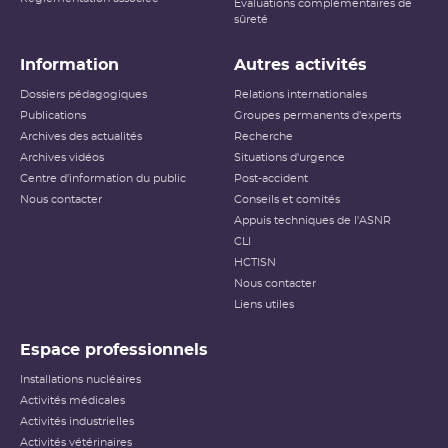
Évaluations complémentaires de
sûreté
Information
Autres activités
Dossiers pédagogiques
Relations internationales
Publications
Groupes permanents d'experts
Archives des actualités
Recherche
Archives vidéos
Situations d'urgence
Centre d'information du public
Post-accident
Nous contacter
Conseils et comités
Appuis techniques de l'ASNR
CLI
HCTISN
Nous contacter
Liens utiles
Espace professionnels
Installations nucléaires
Activités médicales
Activités industrielles
Activités vétérinaires