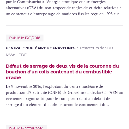
par le Commissariat à l’énergie atomique et aux énergies
alternatives (CEA) du non-respect de règles de criticité relatives à
un conteneur d’
entreposage
de
matières fissiles
reçu en 1995 sur
l’installation
MCMF
.
Publié le 13/11/2016
CENTRALE NUCLÉAIRE DE GRAVELINES
Réacteurs de 900
MWe - EDF
Défaut de serrage de deux vis de la couronne du
bouchon d’un colis contenant du combustible
irradié
Le 9 novembre 2016, l’exploitant du centre nucléaire de
production d’électricité (
CNPE
) de Gravelines a déclaré à l’ASN un
événement significatif pour le transport relatif au défaut de
serrage d’un élément du colis assurant le
confinement
du
combustible irradié.
Publié le 27/08/2014