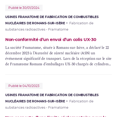
Publié le 30/01/2024
USINES FRAMATOME DE FABRICATION DE COMBUSTIBLES
NUCLÉAIRES DE ROMANS-SUR-ISÈRE
Fabrication de
substances radioactives - Framatome
Non-conformité d’un envoi d’un colis UX-30
La société Framatome, située à Romans-sur-Isère, a déclaré le 22
décembre 2023 à l’Autorité de sûreté nucléaire (ASN) un
événement significatif de transport. Lors de la réception sur le site
de Framatome Romans d’emballages UX-30 chargés de cylindres
remplis d’hexafluorure d’
uranium
(UF6) en provenance de l’usine
d’Urenco à Almelo (Pays-Bas), il a été constaté par les équipes
chargées de contrôler la réception des colis, que cinq broches à
billes situées sur un même côté d’un emballage de transport UX-
Publié le 04/10/2023
30 n’étaient pas engagées dans leur alésage respectif.
USINES FRAMATOME DE FABRICATION DE COMBUSTIBLES
NUCLÉAIRES DE ROMANS-SUR-ISÈRE
Fabrication de
substances radioactives - Framatome