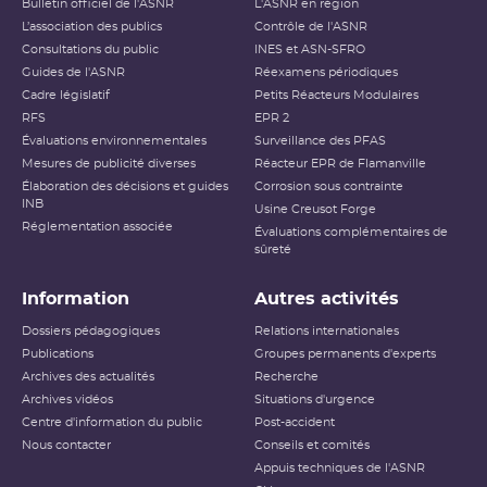
Bulletin officiel de l'ASNR
L'ASNR en région
L’association des publics
Contrôle de l'ASNR
Consultations du public
INES et ASN-SFRO
Guides de l'ASNR
Réexamens périodiques
Cadre législatif
Petits Réacteurs Modulaires
RFS
EPR 2
Évaluations environnementales
Surveillance des PFAS
Mesures de publicité diverses
Réacteur EPR de Flamanville
Élaboration des décisions et guides
Corrosion sous contrainte
INB
Usine Creusot Forge
Réglementation associée
Évaluations complémentaires de
sûreté
Information
Autres activités
Dossiers pédagogiques
Relations internationales
Publications
Groupes permanents d'experts
Archives des actualités
Recherche
Archives vidéos
Situations d'urgence
Centre d'information du public
Post-accident
Nous contacter
Conseils et comités
Appuis techniques de l'ASNR