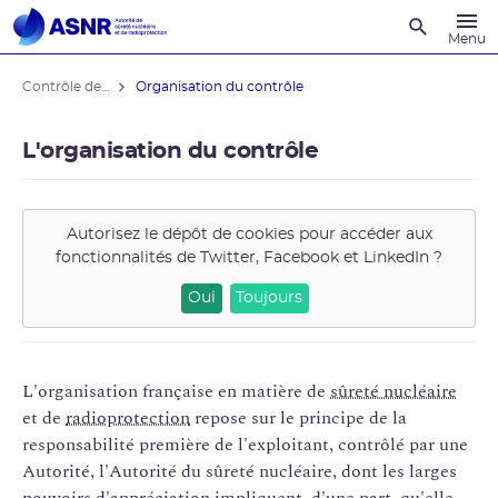
Recherche
Menu
Contrôle de l'ASNR
Organisation du contrôle
L'organisation du contrôle
Autorisez le dépôt de cookies pour accéder aux
fonctionnalités de
Twitter, Facebook et LinkedIn
?
Oui
Toujours
L'organisation française en matière de
sûreté nucléaire
et de
radioprotection
repose sur le principe de la
responsabilité première de l'exploitant, contrôlé par une
Autorité, l'Autorité du sûreté nucléaire, dont les larges
pouvoirs d'appréciation impliquent, d'une part, qu'elle