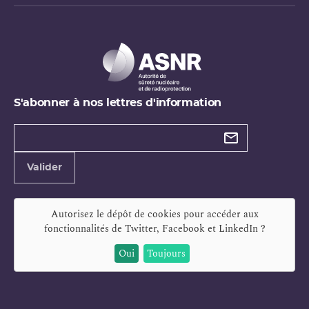
S'abonner à nos lettres d'information
Types de
newsletter
Adresse
Valider
e-
mail
Autorisez le dépôt de cookies pour accéder aux
fonctionnalités de
Twitter, Facebook et LinkedIn
?
Oui
Toujours