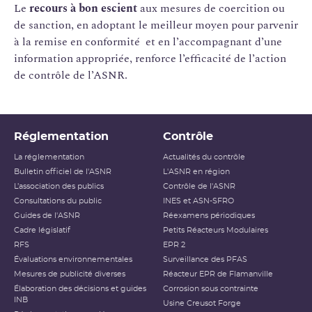
Le
recours à bon escient
aux mesures de coercition ou
de sanction, en adoptant le meilleur moyen pour parvenir
à la remise en conformité et en l’accompagnant d’une
information appropriée, renforce l’efficacité de l’action
de contrôle de l’ASNR.
Réglementation
Contrôle
La réglementation
Actualités du contrôle
Bulletin officiel de l'ASNR
L'ASNR en région
L’association des publics
Contrôle de l'ASNR
Consultations du public
INES et ASN-SFRO
Guides de l'ASNR
Réexamens périodiques
Cadre législatif
Petits Réacteurs Modulaires
RFS
EPR 2
Évaluations environnementales
Surveillance des PFAS
Mesures de publicité diverses
Réacteur EPR de Flamanville
Élaboration des décisions et guides
Corrosion sous contrainte
INB
Usine Creusot Forge