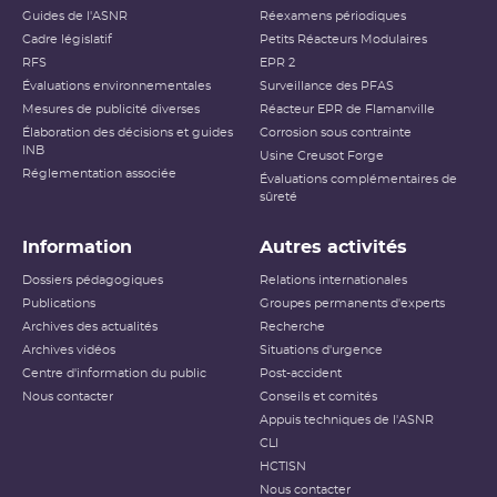
Guides de l'ASNR
Réexamens périodiques
Cadre législatif
Petits Réacteurs Modulaires
RFS
EPR 2
Évaluations environnementales
Surveillance des PFAS
Mesures de publicité diverses
Réacteur EPR de Flamanville
Élaboration des décisions et guides
Corrosion sous contrainte
INB
Usine Creusot Forge
Réglementation associée
Évaluations complémentaires de
sûreté
Information
Autres activités
Dossiers pédagogiques
Relations internationales
Publications
Groupes permanents d'experts
Archives des actualités
Recherche
Archives vidéos
Situations d'urgence
Centre d'information du public
Post-accident
Nous contacter
Conseils et comités
Appuis techniques de l'ASNR
CLI
HCTISN
Nous contacter