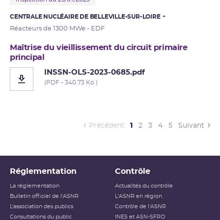
CENTRALE NUCLÉAIRE DE BELLEVILLE-SUR-LOIRE
Réacteurs de 1300 MWe - EDF
Maîtrise du vieillissement du circuit primaire
principal
INSSN-OLS-2023-0685.pdf
(PDF - 340.73 Ko )
(current)
Précédent
1
2
3
4
5
Suivant
Réglementation
Contrôle
La réglementation
Actualités du contrôle
Bulletin officiel de l'ASNR
L'ASNR en région
L’association des publics
Contrôle de l'ASNR
Consultations du public
INES et ASN-SFRO