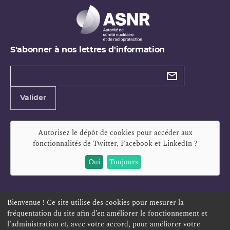
S'abonner à nos lettres d'information
Types de
newsletter
Adresse
Valider
e-
mail
Autorisez le dépôt de cookies pour accéder aux
fonctionnalités de
Twitter, Facebook et LinkedIn
?
Oui
Toujours
Bienvenue ! Ce site utilise des cookies pour mesurer la
fréquentation du site afin d’en améliorer le fonctionnement et
ESPACE PERSONNEL
OFFRES D'EMPLOI
SIGNALEMENT
l’administration et, avec votre accord, pour améliorer votre
TÉLÉSERVICES
PLAN DU SITE
LEXIQUE