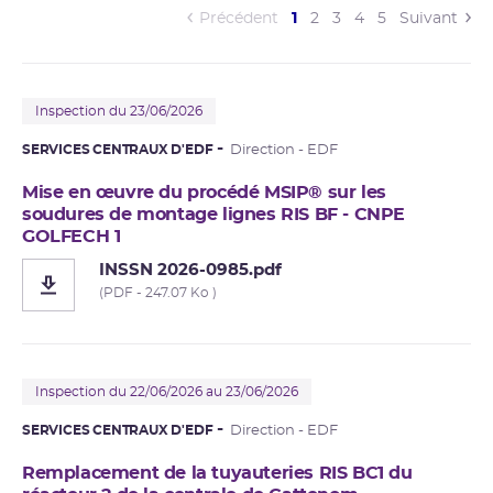
(current)
Précédent
1
2
3
4
5
Suivant
Inspection du 23/06/2026
SERVICES CENTRAUX D'EDF
Direction - EDF
Mise en œuvre du procédé MSIP® sur les
soudures de montage lignes RIS BF - CNPE
GOLFECH 1
INSSN 2026-0985.pdf
(PDF - 247.07 Ko )
Inspection du 22/06/2026 au 23/06/2026
SERVICES CENTRAUX D'EDF
Direction - EDF
Remplacement de la tuyauteries RIS BC1 du