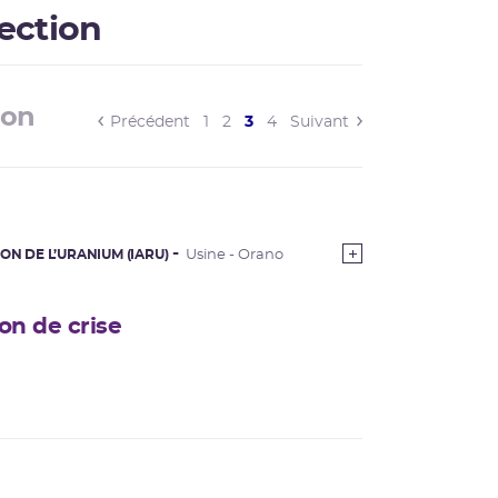
pection
ion
(current)
Précédent
1
2
3
4
Suivant
ON DE L’URANIUM (IARU)
Usine - Orano
on de crise