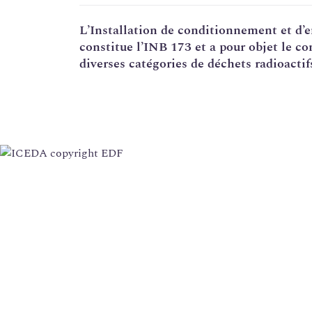
Corrosion sous contrainte
L’Installation de
conditionnement
et d’
e
constitue l’
INB
173 et a pour objet le c
Usine Creusot Forge
diverses catégories de
déchets radioactif
Évaluations complémentaires de sûreté