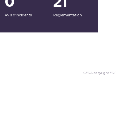
0
21
Avis d'incidents
Rêglementation
ICEDA copyright EDF