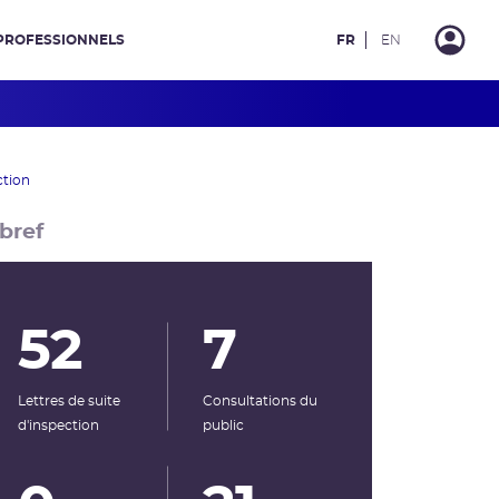
PROFESSIONNELS
FR
EN
ction
bref
52
7
Lettres de suite
Consultations du
d'inspection
public