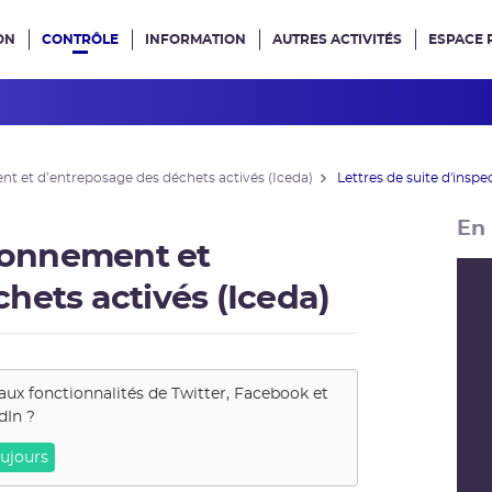
ON
CONTRÔLE
INFORMATION
AUTRES ACTIVITÉS
ESPACE 
e site
nt et d’entreposage des déchets activés (Iceda)
Lettres de suite d'inspe
En 
tionnement et
hets activés (Iceda)
aux fonctionnalités de
Twitter, Facebook et
dIn
?
ujours