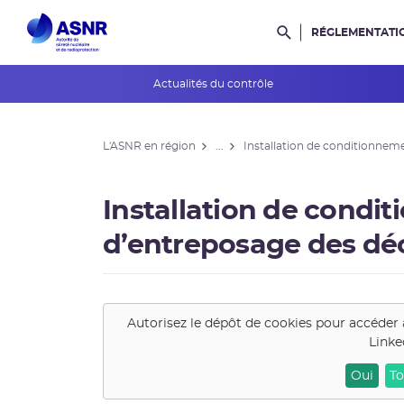
RÉGLEMENTATI
Rechercher dans l
Actualités du contrôle
L'ASNR en région
L'ASNR en région
...
Installation de conditionneme
Contrôle de l'ASNR
INES et ASN-SFRO
Installation de condi
Réexamens périodiques
d’entreposage des déc
Petits Réacteurs Modulaires
EPR 2
Autorisez le dépôt de cookies pour accéder 
Linke
Surveillance des PFAS
Oui
To
Réacteur EPR de Flamanville