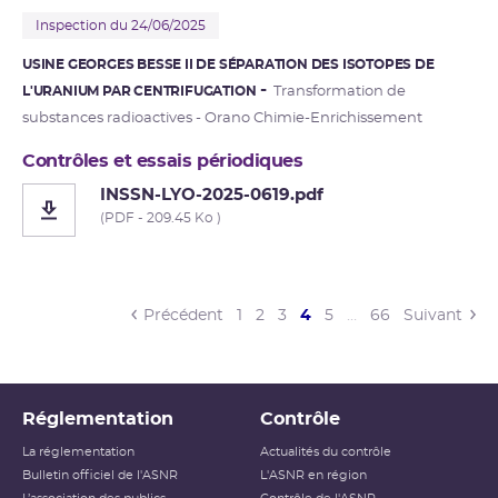
Inspection du 24/06/2025
USINE GEORGES BESSE II DE SÉPARATION DES ISOTOPES DE
L'URANIUM PAR CENTRIFUGATION
Transformation de
substances radioactives - Orano Chimie-Enrichissement
Contrôles et essais périodiques
INSSN-LYO-2025-0619.pdf
(PDF - 209.45 Ko )
(current)
Précédent
1
2
3
4
5
…
66
Suivant
Réglementation
Contrôle
La réglementation
Actualités du contrôle
Bulletin officiel de l'ASNR
L'ASNR en région