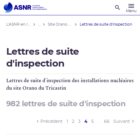
Recherche
Menu
L'ASNR en région
...
Site Orano du Tricastin
Lettres de suite d'inspection
Lettres de suite
d'inspection
Lettres de suite d'inspection des installations nucléaires
du site
Orano
du Tricastin
982 lettres de suite d'inspection
(current)
Précédent
1
2
3
4
5
…
66
Suivant