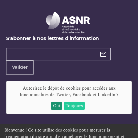
S'abonner à nos lettres d'information
Types de
newsletter
Adresse
Valider
e-
mail
Autorisez le dépôt de cookies pour accéder aux
fonctionnalités de
Twitter, Facebook et LinkedIn
?
Oui
Toujours
Bienvenue ! Ce site utilise des cookies pour mesurer la
fréquentation du site afin d’en améliorer le fonctionnement et
ESPACE PERSONNEL
OFFRES D'EMPLOI
SIGNALEMENT