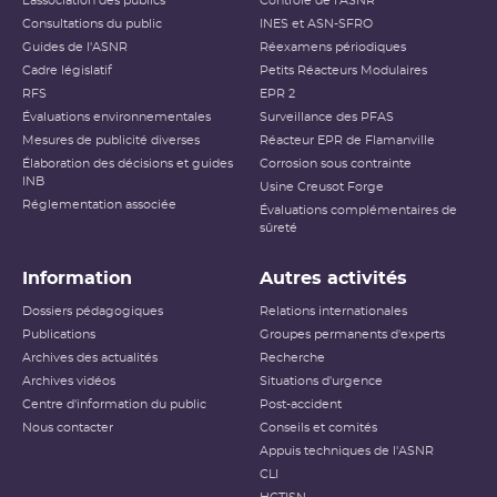
L’association des publics
Contrôle de l'ASNR
Consultations du public
INES et ASN-SFRO
Guides de l'ASNR
Réexamens périodiques
Cadre législatif
Petits Réacteurs Modulaires
RFS
EPR 2
Évaluations environnementales
Surveillance des PFAS
Mesures de publicité diverses
Réacteur EPR de Flamanville
Élaboration des décisions et guides
Corrosion sous contrainte
INB
Usine Creusot Forge
Réglementation associée
Évaluations complémentaires de
sûreté
Information
Autres activités
Dossiers pédagogiques
Relations internationales
Publications
Groupes permanents d'experts
Archives des actualités
Recherche
Archives vidéos
Situations d'urgence
Centre d'information du public
Post-accident
Nous contacter
Conseils et comités
Appuis techniques de l'ASNR
CLI