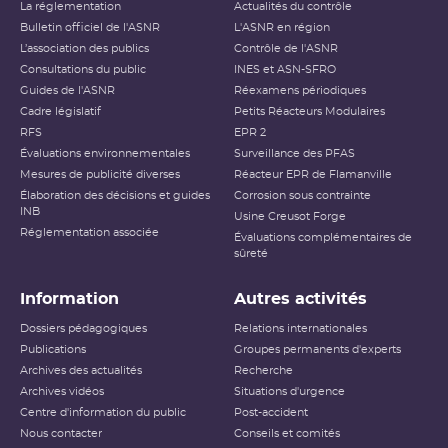
La réglementation
Actualités du contrôle
Bulletin officiel de l'ASNR
L'ASNR en région
L’association des publics
Contrôle de l'ASNR
Consultations du public
INES et ASN-SFRO
Guides de l'ASNR
Réexamens périodiques
Cadre législatif
Petits Réacteurs Modulaires
RFS
EPR 2
Évaluations environnementales
Surveillance des PFAS
Mesures de publicité diverses
Réacteur EPR de Flamanville
Élaboration des décisions et guides
Corrosion sous contrainte
INB
Usine Creusot Forge
Réglementation associée
Évaluations complémentaires de
sûreté
Information
Autres activités
Dossiers pédagogiques
Relations internationales
Publications
Groupes permanents d'experts
Archives des actualités
Recherche
Archives vidéos
Situations d'urgence
Centre d'information du public
Post-accident
Nous contacter
Conseils et comités