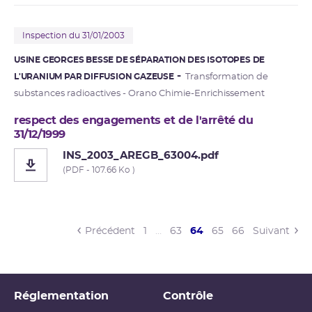
Inspection du 31/01/2003
USINE GEORGES BESSE DE SÉPARATION DES ISOTOPES DE
L'URANIUM PAR DIFFUSION GAZEUSE
Transformation de
substances radioactives - Orano Chimie-Enrichissement
respect des engagements et de l'arrêté du
31/12/1999
INS_2003_AREGB_63004.pdf
(PDF - 107.66 Ko )
(current)
Précédent
1
…
63
64
65
66
Suivant
Réglementation
Contrôle