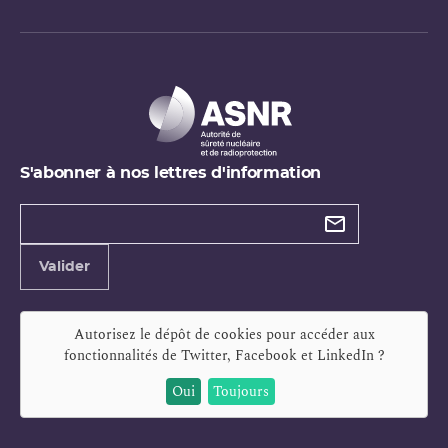
S'abonner à nos lettres d'information
Types de
newsletter
Adresse
Valider
e-
mail
Autorisez le dépôt de cookies pour accéder aux
fonctionnalités de
Twitter, Facebook et LinkedIn
?
Oui
Toujours