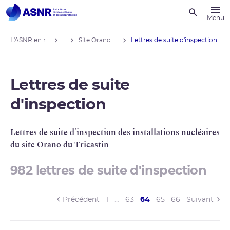
Recherche
Menu
L'ASNR en région
...
Site Orano du Tricastin
Lettres de suite d'inspection
Lettres de suite
d'inspection
Lettres de suite d'inspection des installations nucléaires
du site
Orano
du Tricastin
982 lettres de suite d'inspection
(current)
Précédent
1
…
63
64
65
66
Suivant